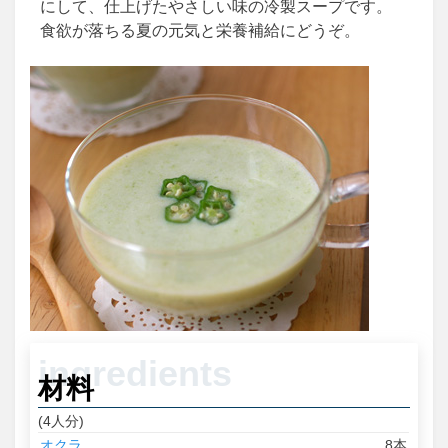
にして、仕上げたやさしい味の冷製スープです。
食欲が落ちる夏の元気と栄養補給にどうぞ。
材料
(4人分)
オクラ
8本