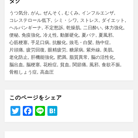
タグ
うつ気分
がん
ぜんそく
むくみ
インフルエンザ
コレステロール低下
シミ・シワ
ストレス
ダイエット
ヘルパンギーナ
不定愁訴
乾燥肌
二日酔い
体力強化
便秘
免疫強化
冷え性
動脈硬化
夏バテ
夏風邪
心筋梗塞
手足口病
抗酸化
抜毛・白髪
熱中症
片頭痛
疲労回復
眼精疲労
糖尿病
紫外線
美肌
老化防止
肝機能強化
肥満
脂質異常
脳の活性化
脳出血
脳梗塞
花粉症
貧血
関節痛
風邪
食欲不振
骨粗しょう症
高血圧
このページをシェア
T
F
Li
H
wi
a
n
at
tt
c
e
e