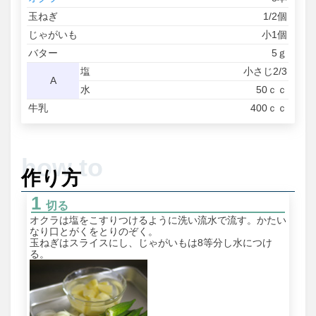
玉ねぎ
1/2個
じゃがいも
小1個
バター
5ｇ
塩
小さじ2/3
A
水
50ｃｃ
牛乳
400ｃｃ
作り方
切る
オクラは塩をこすりつけるように洗い流水で流す。かたい
なり口とがくをとりのぞく。
玉ねぎはスライスにし、じゃがいもは8等分し水につけ
る。