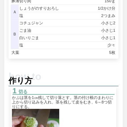
豚薄切り肉
150ｇ
しょうがのすりおろし
1/2かけ分
Ａ
塩
2つまみ
コチュジャン
小さじ2
ごま油
小さじ1
Ｂ
白いりごま
小さじ1
塩
少々
大葉
5枚
作り方
切る
かぶは茎を1㎝残して切り落とす。茎の付け根のまわりに
上から切り込みを入れ、茎を残して皮をむき、6～8つ切
りにする。