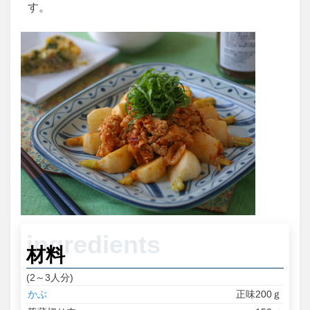
す。
材料
(2～3人分)
かぶ
正味200ｇ