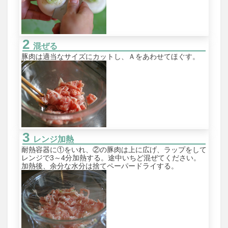
混ぜる
豚肉は適当なサイズにカットし、Ａをあわせてほぐす。
レンジ加熱
耐熱容器に①をいれ、②の豚肉は上に広げ、ラップをして
レンジで3～4分加熱する。途中いちど混ぜてください。
加熱後、余分な水分は捨てペーパードライする。