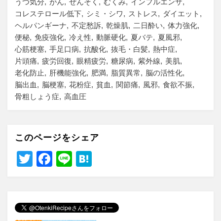
うつ気分
がん
ぜんそく
むくみ
インフルエンザ
コレステロール低下
シミ・シワ
ストレス
ダイエット
ヘルパンギーナ
不定愁訴
乾燥肌
二日酔い
体力強化
便秘
免疫強化
冷え性
動脈硬化
夏バテ
夏風邪
心筋梗塞
手足口病
抗酸化
抜毛・白髪
熱中症
片頭痛
疲労回復
眼精疲労
糖尿病
紫外線
美肌
老化防止
肝機能強化
肥満
脂質異常
脳の活性化
脳出血
脳梗塞
花粉症
貧血
関節痛
風邪
食欲不振
骨粗しょう症
高血圧
このページをシェア
T
F
Li
H
wi
a
n
at
tt
c
e
e
er
e
n