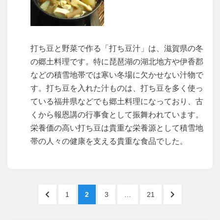
打ち豆と野菜で作る「打ち豆汁」は、滋賀県の冬
の郷土料理です。特に琵琶湖の湖北地方や伊香郡
などの積雪地帯では寒い冬場に欠かせない汁物で
す。打ち豆を入れた汁ものは、打ち豆を多く使っ
ている福井県などでも郷土料理になっており、古
くから報恩講の行事食として振舞われています。
栄養価の高い打ち豆は貴重な栄養源として積雪地
帯の人々の健康を支える貴重な食品でした。
投
PREVIOUS
PAGE
PAGE
PAGE
PAGE
NEXT
1
2
3
…
21
稿
PAGE
PAGE