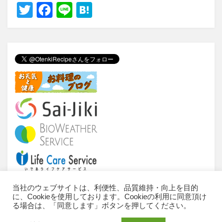
T
F
Li
H
wi
a
n
at
tt
c
e
e
er
e
n
b
a
o
o
k
当社のウェブサイトは、利便性、品質維持・向上を目的
に、Cookieを使用しております。Cookieの利用に同意頂け
当サイトについて
ご利用条件
推奨環境
る場合は、「同意します」ボタンを押してください。
個人情報のお取扱いについて
お問い合わせ