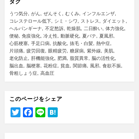
タグ
うつ気分
がん
ぜんそく
むくみ
インフルエンザ
コレステロール低下
シミ・シワ
ストレス
ダイエット
ヘルパンギーナ
不定愁訴
乾燥肌
二日酔い
体力強化
便秘
免疫強化
冷え性
動脈硬化
夏バテ
夏風邪
心筋梗塞
手足口病
抗酸化
抜毛・白髪
熱中症
片頭痛
疲労回復
眼精疲労
糖尿病
紫外線
美肌
老化防止
肝機能強化
肥満
脂質異常
脳の活性化
脳出血
脳梗塞
花粉症
貧血
関節痛
風邪
食欲不振
骨粗しょう症
高血圧
このページをシェア
T
F
Li
H
wi
a
n
at
tt
c
e
e