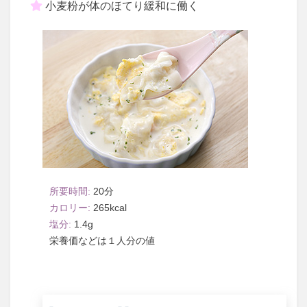
小麦粉が体のほてり緩和に働く
20
265
1.4
１人分