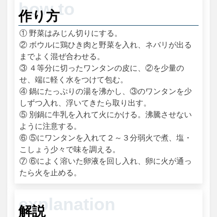
作り方
① 野菜はみじん切りにする。
② ボウルに鶏ひき肉と野菜を入れ、ネバリが出る
までよく混ぜ合わせる。
③ ４等分に切ったワンタンの皮に、②を少量の
せ、端に軽く水をつけて包む。
④ 鍋にたっぷりの湯を沸かし、③のワンタンを少
しずつ入れ、浮いてきたら取り出す。
⑤ 別鍋に牛乳を入れて火にかける。沸騰させない
ように注意する。
⑥ ⑤にワンタンを入れて２～３分弱火で煮、塩・
こしょう少々で味を調える。
⑦ ⑥によく溶いた卵液を回し入れ、卵に火が通っ
たら火を止める。
解説