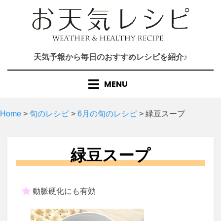
Skip
to
content
天気予報から毎日のおすすめレシピを紹介♪
MENU
Home
>
旬のレシピ
>
6月の旬のレシピ
>
緑豆スープ
緑豆スープ
動脈硬化にも有効