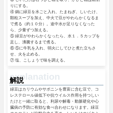
りにする。
④ 鍋に緑豆を水ごと入れ、たまねぎ、しいたけ、
顆粒スープを加え、中火で豆がやわらかくなるま
で煮る（約１０分）。途中水が足りなくなった
ら、少量ずつ加える。
⑤ 緑豆がやわらかくなったら、水１．５カップを
足し、沸騰するまで煮る。
⑥ ⑤に牛乳を入れ、弱火にしてひと煮た立ちさ
せ、火を止める。
⑦ 塩、こしょうで味を調える。
解説
緑豆はカリウムやサポニンを豊富に含む豆で、コ
レステロール値低下や抗ウイルス作用を持つしい
たけと一緒に取ると、利尿や解毒・動脈硬化や心
臓病の予防に有効な食べ合わせになります。緑豆