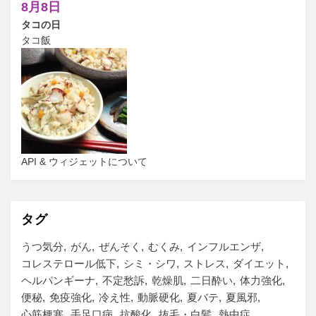
8月8日
タコの日
タコ飯
API & ウィジェットについて
タグ
うつ気分
がん
ぜんそく
むくみ
インフルエンザ
コレステロール低下
シミ・シワ
ストレス
ダイエット
ヘルパンギーナ
不定愁訴
乾燥肌
二日酔い
体力強化
便秘
免疫強化
冷え性
動脈硬化
夏バテ
夏風邪
心筋梗塞
手足口病
抗酸化
抜毛・白髪
熱中症