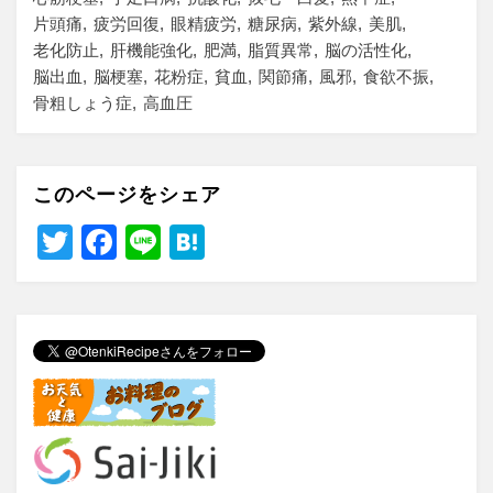
片頭痛
疲労回復
眼精疲労
糖尿病
紫外線
美肌
老化防止
肝機能強化
肥満
脂質異常
脳の活性化
脳出血
脳梗塞
花粉症
貧血
関節痛
風邪
食欲不振
骨粗しょう症
高血圧
このページをシェア
T
F
Li
H
wi
a
n
at
tt
c
e
e
er
e
n
b
a
o
o
k