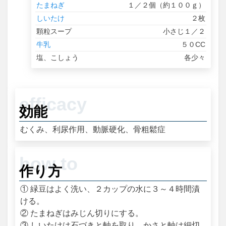
たまねぎ
１／２個（約１００ｇ）
しいたけ
２枚
顆粒スープ
小さじ１／２
牛乳
５０CC
塩、こしょう
各少々
効能
むくみ、利尿作用、動脈硬化、骨粗鬆症
作り方
① 緑豆はよく洗い、２カップの水に３～４時間漬
ける。
② たまねぎはみじん切りにする。
③ しいたけは石づきと軸を取り、かさと軸は細切