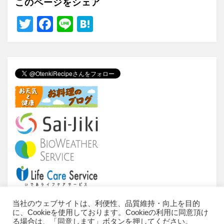
このページをシェア
T
F
Li
H
wi
a
n
at
tt
c
e
e
er
e
n
b
a
o
o
k
当社のウェブサイトは、利便性、品質維持・向上を目的
に、Cookieを使用しております。Cookieの利用に同意頂け
当サイトについて
ご利用条件
推奨環境
る場合は、「同意します」ボタンを押してください。