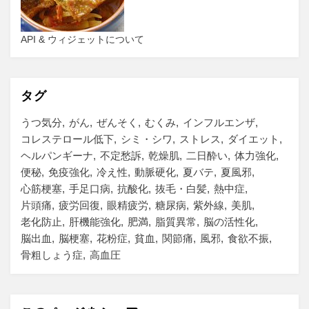
API & ウィジェットについて
タグ
うつ気分
がん
ぜんそく
むくみ
インフルエンザ
コレステロール低下
シミ・シワ
ストレス
ダイエット
ヘルパンギーナ
不定愁訴
乾燥肌
二日酔い
体力強化
便秘
免疫強化
冷え性
動脈硬化
夏バテ
夏風邪
心筋梗塞
手足口病
抗酸化
抜毛・白髪
熱中症
片頭痛
疲労回復
眼精疲労
糖尿病
紫外線
美肌
老化防止
肝機能強化
肥満
脂質異常
脳の活性化
脳出血
脳梗塞
花粉症
貧血
関節痛
風邪
食欲不振
骨粗しょう症
高血圧