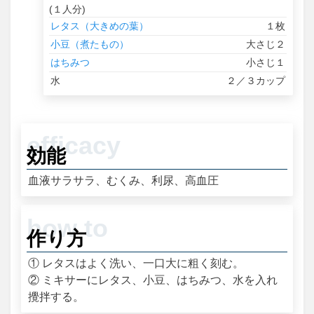
(１人分)
レタス（大きめの葉）
１枚
小豆（煮たもの）
大さじ２
はちみつ
小さじ１
水
２／３カップ
効能
血液サラサラ、むくみ、利尿、高血圧
作り方
① レタスはよく洗い、一口大に粗く刻む。
② ミキサーにレタス、小豆、はちみつ、水を入れ
攪拌する。