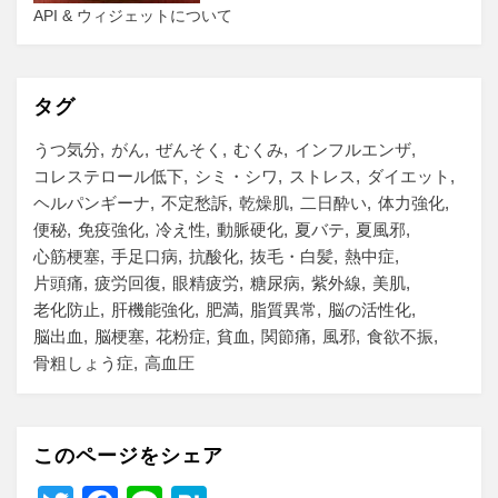
API & ウィジェットについて
タグ
うつ気分
がん
ぜんそく
むくみ
インフルエンザ
コレステロール低下
シミ・シワ
ストレス
ダイエット
ヘルパンギーナ
不定愁訴
乾燥肌
二日酔い
体力強化
便秘
免疫強化
冷え性
動脈硬化
夏バテ
夏風邪
心筋梗塞
手足口病
抗酸化
抜毛・白髪
熱中症
片頭痛
疲労回復
眼精疲労
糖尿病
紫外線
美肌
老化防止
肝機能強化
肥満
脂質異常
脳の活性化
脳出血
脳梗塞
花粉症
貧血
関節痛
風邪
食欲不振
骨粗しょう症
高血圧
このページをシェア