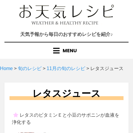
Skip
to
content
天気予報から毎日のおすすめレシピを紹介♪
MENU
Home
>
旬のレシピ
>
11月の旬のレシピ
>
レタスジュース
レタスジュース
レタスのビタミンＥと小豆のサポニンが血液を
浄化する