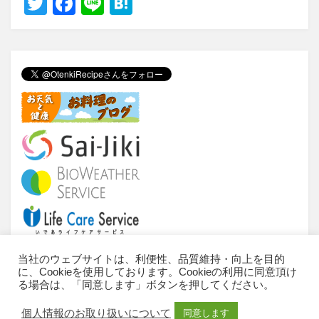
T
F
Li
H
wi
a
n
at
tt
c
e
e
er
e
n
b
a
o
o
k
当社のウェブサイトは、利便性、品質維持・向上を目的
に、Cookieを使用しております。Cookieの利用に同意頂け
当サイトについて
ご利用条件
推奨環境
る場合は、「同意します」ボタンを押してください。
個人情報のお取扱いについて
お問い合わせ
個人情報のお取り扱いについて
同意します