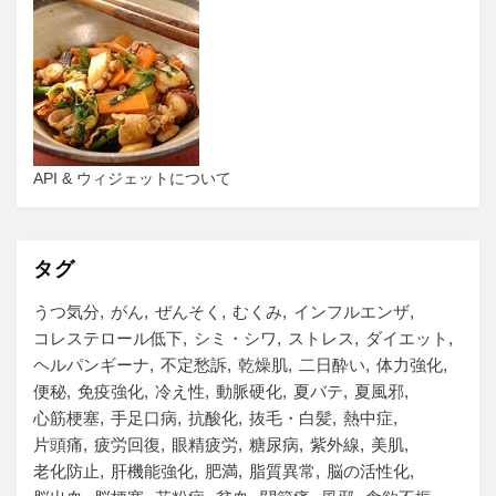
API & ウィジェットについて
タグ
うつ気分
がん
ぜんそく
むくみ
インフルエンザ
コレステロール低下
シミ・シワ
ストレス
ダイエット
ヘルパンギーナ
不定愁訴
乾燥肌
二日酔い
体力強化
便秘
免疫強化
冷え性
動脈硬化
夏バテ
夏風邪
心筋梗塞
手足口病
抗酸化
抜毛・白髪
熱中症
片頭痛
疲労回復
眼精疲労
糖尿病
紫外線
美肌
老化防止
肝機能強化
肥満
脂質異常
脳の活性化