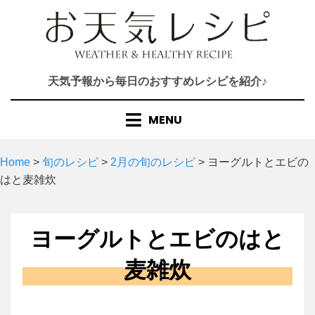
Skip
to
content
天気予報から毎日のおすすめレシピを紹介♪
MENU
Home
>
旬のレシピ
>
2月の旬のレシピ
>
ヨーグルトとエビの
はと麦雑炊
ヨーグルトとエビのはと
麦雑炊