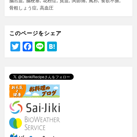
脳出血
脳梗塞
花粉症
貧血
関節痛
風邪
食欲不振
骨粗しょう症
高血圧
このページをシェア
T
F
Li
H
wi
a
n
at
tt
c
e
e
er
e
n
b
a
o
o
k