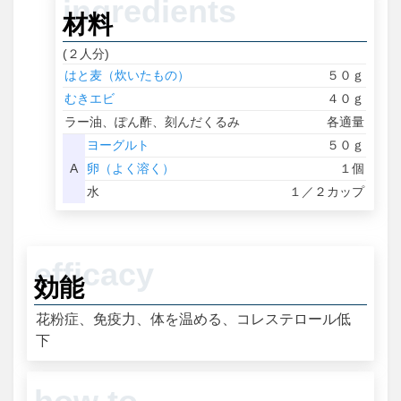
材料
(２人分)
はと麦（炊いたもの）
５０ｇ
むきエビ
４０ｇ
ラー油、ぽん酢、刻んだくるみ
各適量
ヨーグルト
５０ｇ
A
卵（よく溶く）
１個
水
１／２カップ
効能
花粉症、免疫力、体を温める、コレステロール低
下