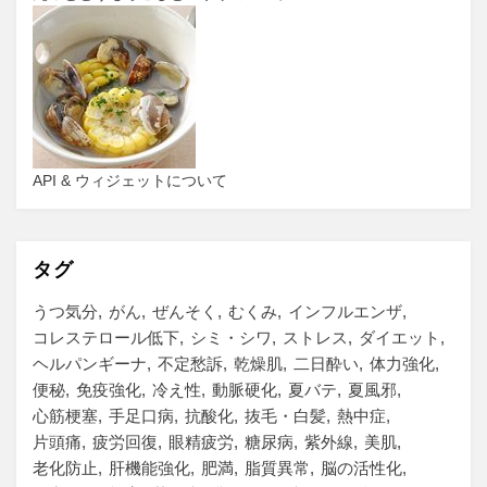
API & ウィジェットについて
タグ
うつ気分
がん
ぜんそく
むくみ
インフルエンザ
コレステロール低下
シミ・シワ
ストレス
ダイエット
ヘルパンギーナ
不定愁訴
乾燥肌
二日酔い
体力強化
便秘
免疫強化
冷え性
動脈硬化
夏バテ
夏風邪
心筋梗塞
手足口病
抗酸化
抜毛・白髪
熱中症
片頭痛
疲労回復
眼精疲労
糖尿病
紫外線
美肌
老化防止
肝機能強化
肥満
脂質異常
脳の活性化