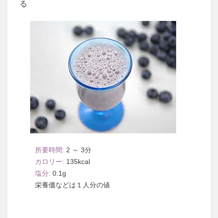
る
2 ～ 3
135
0.1
１人分