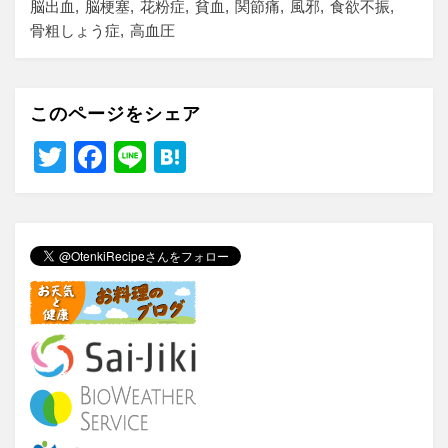
脳出血
脳梗塞
花粉症
貧血
関節痛
風邪
食欲不振
骨粗しょう症
高血圧
このページをシェア
T
F
Li
H
wi
a
n
at
tt
c
e
e
er
e
n
b
a
o
o
k