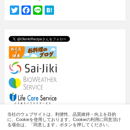
T
F
Li
H
wi
a
n
at
tt
c
e
e
er
e
n
b
a
o
o
k
当社のウェブサイトは、利便性、品質維持・向上を目的
に、Cookieを使用しております。Cookieの利用に同意頂け
当サイトについて
ご利用条件
推奨環境
る場合は、「同意します」ボタンを押してください。