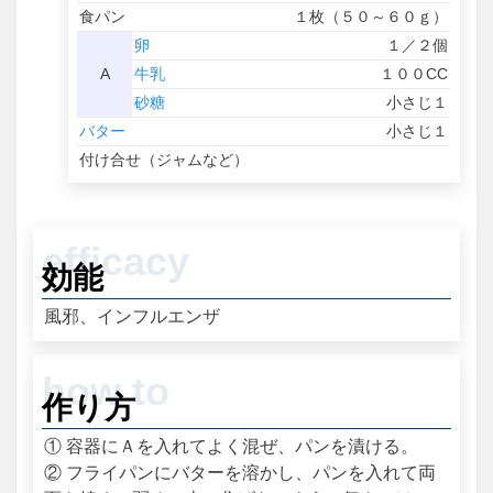
食パン
１枚（５０～６０ｇ）
卵
１／２個
A
牛乳
１００CC
砂糖
小さじ１
バター
小さじ１
付け合せ（ジャムなど）
効能
風邪、インフルエンザ
作り方
① 容器にＡを入れてよく混ぜ、パンを漬ける。
② フライパンにバターを溶かし、パンを入れて両