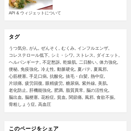
API & ウィジェットについて
タグ
うつ気分
がん
ぜんそく
むくみ
インフルエンザ
コレステロール低下
シミ・シワ
ストレス
ダイエット
ヘルパンギーナ
不定愁訴
乾燥肌
二日酔い
体力強化
便秘
免疫強化
冷え性
動脈硬化
夏バテ
夏風邪
心筋梗塞
手足口病
抗酸化
抜毛・白髪
熱中症
片頭痛
疲労回復
眼精疲労
糖尿病
紫外線
美肌
老化防止
肝機能強化
肥満
脂質異常
脳の活性化
脳出血
脳梗塞
花粉症
貧血
関節痛
風邪
食欲不振
骨粗しょう症
高血圧
このページをシェア