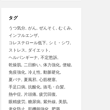
タグ
うつ気分
がん
ぜんそく
むくみ
インフルエンザ
コレステロール低下
シミ・シワ
ストレス
ダイエット
ヘルパンギーナ
不定愁訴
乾燥肌
二日酔い
体力強化
便秘
免疫強化
冷え性
動脈硬化
夏バテ
夏風邪
心筋梗塞
手足口病
抗酸化
抜毛・白髪
熱中症
片頭痛
疲労回復
眼精疲労
糖尿病
紫外線
美肌
老化防止
肝機能強化
肥満