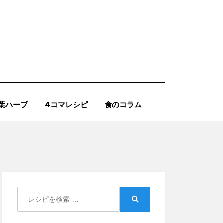
葉ハーブ
4コマレシピ
食のコラム
Search
for:
Search