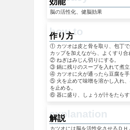
効能
脳の活性化、健脳効果
作り方
① カツオは皮と骨を取り、包丁
カップを加えながら、よくすり合
② ねぎはみじん切りにする。
③ 鍋に残りのスープを入れて煮
④ カツオに火が通ったら豆腐を
⑤ 火を止めて味噌を溶かし入れ
を止める。
⑥ 器に盛り、しょうが汁をたら
解説
カツオには脳を活性化させるＤＨ