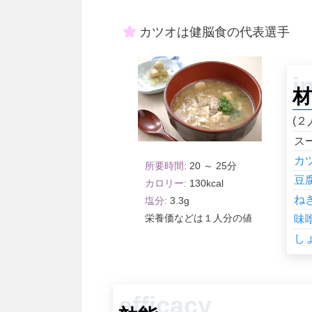
カツオは健脳食の代表選手
材
(２
ス
カ
20 ～ 25
豆
130
ね
3.3
１人分
味
し