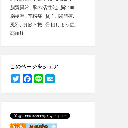
脂質異常
脳の活性化
脳出血
脳梗塞
花粉症
貧血
関節痛
風邪
食欲不振
骨粗しょう症
高血圧
このページをシェア
T
F
Li
H
wi
a
n
at
tt
c
e
e
er
e
n
b
a
o