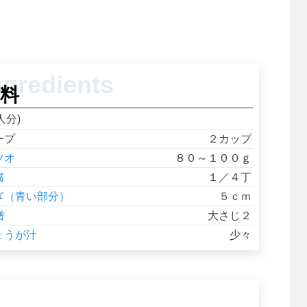
料
人分)
ープ
２カップ
ツオ
８０～１００ｇ
腐
１／４丁
ぎ（青い部分）
５ｃｍ
噌
大さじ２
ょうが汁
少々