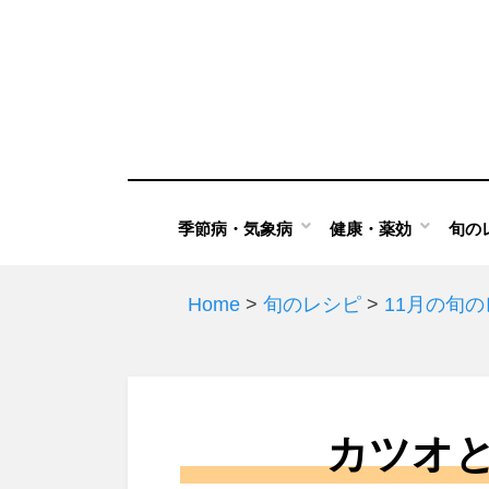
Skip
to
content
季節病・気象病
健康・薬効
旬の
Home
>
旬のレシピ
>
11月の旬
カツオ