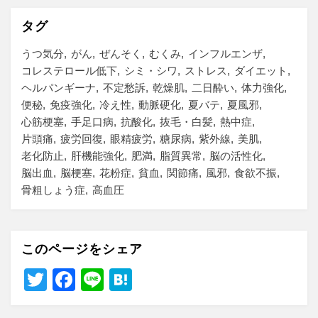
タグ
うつ気分
がん
ぜんそく
むくみ
インフルエンザ
コレステロール低下
シミ・シワ
ストレス
ダイエット
ヘルパンギーナ
不定愁訴
乾燥肌
二日酔い
体力強化
便秘
免疫強化
冷え性
動脈硬化
夏バテ
夏風邪
心筋梗塞
手足口病
抗酸化
抜毛・白髪
熱中症
片頭痛
疲労回復
眼精疲労
糖尿病
紫外線
美肌
老化防止
肝機能強化
肥満
脂質異常
脳の活性化
脳出血
脳梗塞
花粉症
貧血
関節痛
風邪
食欲不振
骨粗しょう症
高血圧
このページをシェア
T
F
Li
H
wi
a
n
at