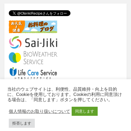
tt
c
e
e
er
e
n
b
a
o
o
k
当社のウェブサイトは、利便性、品質維持・向上を目的
に、Cookieを使用しております。Cookieの利用に同意頂け
当サイトについて
ご利用条件
推奨環境
る場合は、「同意します」ボタンを押してください。
個人情報のお取扱いについて
お問い合わせ
個人情報のお取り扱いについて
同意します
サイトマップ
All Rights Reserved, Copyright © 2010-2023 IDEA
拒否します
Consultants,Inc