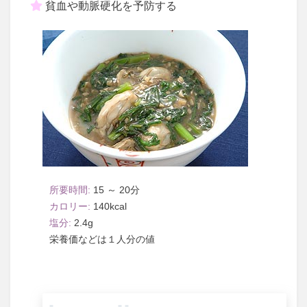
貧血や動脈硬化を予防する
15 ～ 20
140
2.4
１人分