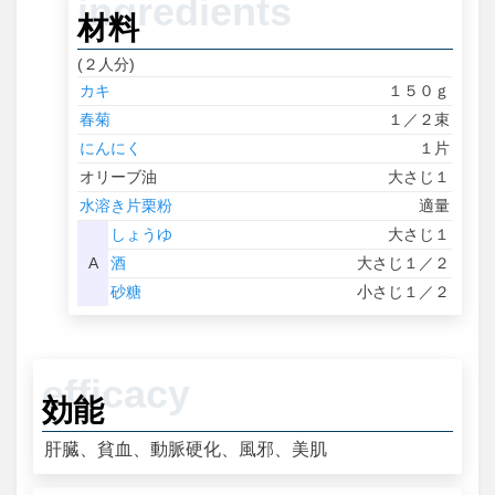
材料
(２人分)
カキ
１５０ｇ
春菊
１／２束
にんにく
１片
オリーブ油
大さじ１
水溶き片栗粉
適量
しょうゆ
大さじ１
A
酒
大さじ１／２
砂糖
小さじ１／２
効能
肝臓、貧血、動脈硬化、風邪、美肌