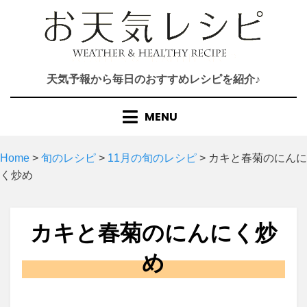
Skip
to
content
天気予報から毎日のおすすめレシピを紹介♪
MENU
Home
>
旬のレシピ
>
11月の旬のレシピ
>
カキと春菊のにんに
く炒め
カキと春菊のにんにく炒
め