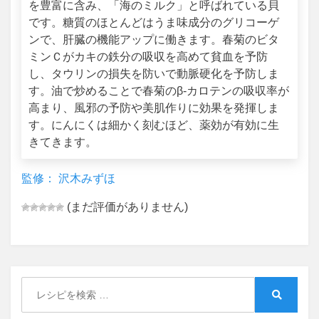
を豊富に含み、「海のミルク」と呼ばれている貝
です。糖質のほとんどはうま味成分のグリコーゲ
ンで、肝臓の機能アップに働きます。春菊のビタ
ミンＣがカキの鉄分の吸収を高めて貧血を予防
し、タウリンの損失を防いで動脈硬化を予防しま
す。油で炒めることで春菊のβ‐カロテンの吸収率が
高まり、風邪の予防や美肌作りに効果を発揮しま
す。にんにくは細かく刻むほど、薬効が有効に生
きてきます。
監修： 沢木みずほ
(まだ評価がありません)
Search
for:
Search