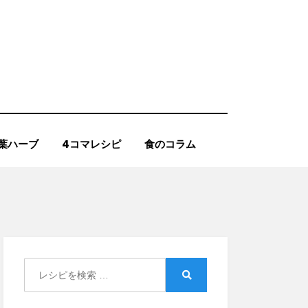
葉ハーブ
4コマレシピ
食のコラム
Search
for:
Search