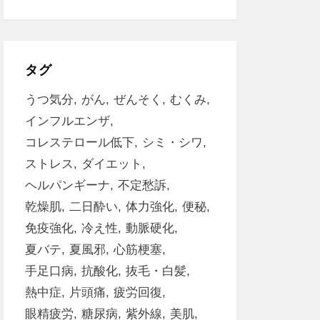
タグ
うつ気分
がん
ぜんそく
むくみ
インフルエンザ
コレステロール低下
シミ・シワ
ストレス
ダイエット
ヘルパンギーナ
不定愁訴
乾燥肌
二日酔い
体力強化
便秘
免疫強化
冷え性
動脈硬化
夏バテ
夏風邪
心筋梗塞
手足口病
抗酸化
抜毛・白髪
熱中症
片頭痛
疲労回復
眼精疲労
糖尿病
紫外線
美肌