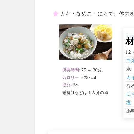
カキ・なめこ・にらで、体力
材
(２
白
水
25 ～ 30
カ
223
2
な
１人分
に
塩
薬