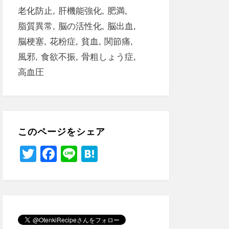
老化防止
肝機能強化
肥満
脂質異常
脳の活性化
脳出血
脳梗塞
花粉症
貧血
関節痛
風邪
食欲不振
骨粗しょう症
高血圧
このページをシェア
T
F
Li
H
wi
a
n
at
tt
c
e
e
er
e
n
b
a