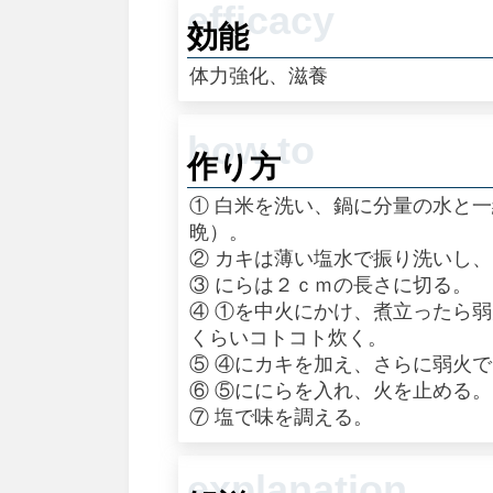
効能
体力強化、滋養
作り方
① 白米を洗い、鍋に分量の水と
晩）。
② カキは薄い塩水で振り洗いし
③ にらは２ｃｍの長さに切る。
④ ①を中火にかけ、煮立ったら
くらいコトコト炊く。
⑤ ④にカキを加え、さらに弱火
⑥ ⑤ににらを入れ、火を止める。
⑦ 塩で味を調える。