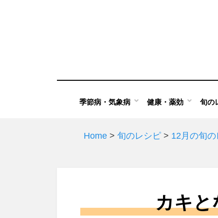
Skip
to
content
季節病・気象病
健康・薬効
旬の
Home
>
旬のレシピ
>
12月の旬
カキと