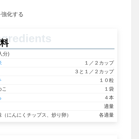
を強化する
料
人分)
米
１／２カップ
３と１／２カップ
キ
１０粒
めこ
１袋
ら
４本
適量
味（にんにくチップス、炒り卵）
各適量