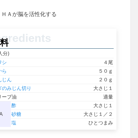
ＤＨＡが脳を活性化する
料
人分)
ワシ
４尾
から
５０ｇ
んじん
２０ｇ
ぎのみじん切り
大さじ１
リーブ油
適量
酢
大さじ１
A
砂糖
大さじ１／２
塩
ひとつまみ