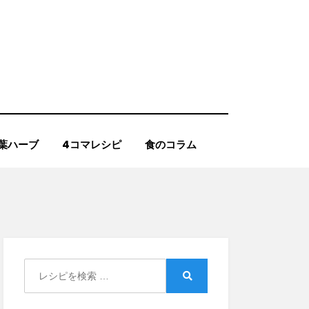
葉ハーブ
4コマレシピ
食のコラム
Search
for:
Search