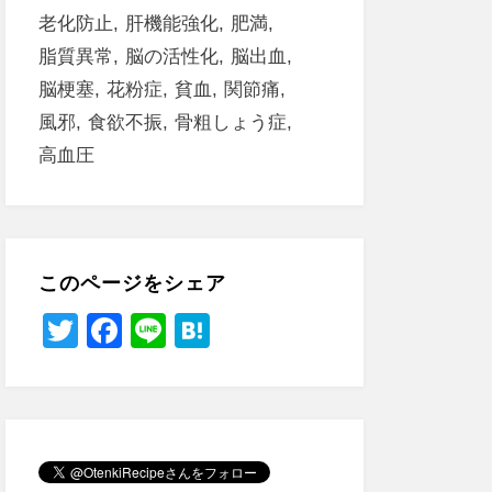
老化防止
肝機能強化
肥満
脂質異常
脳の活性化
脳出血
脳梗塞
花粉症
貧血
関節痛
風邪
食欲不振
骨粗しょう症
高血圧
このページをシェア
T
F
Li
H
wi
a
n
at
tt
c
e
e
er
e
n
b
a