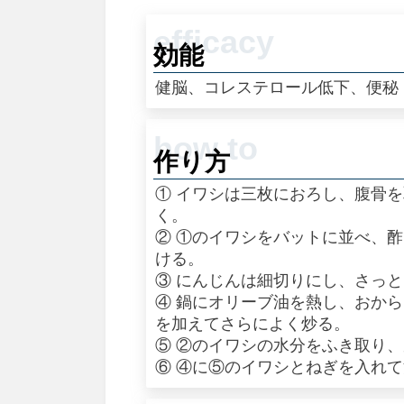
効能
健脳、コレステロール低下、便秘
作り方
① イワシは三枚におろし、腹骨
く。
② ①のイワシをバットに並べ、
ける。
③ にんじんは細切りにし、さっ
④ 鍋にオリーブ油を熱し、おか
を加えてさらによく炒る。
⑤ ②のイワシの水分をふき取り
⑥ ④に⑤のイワシとねぎを入れ