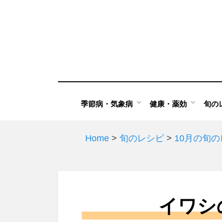
Skip
to
content
季節病・気象病
健康・薬効
旬の
Home
>
旬のレシピ
>
10月の旬
イワシ