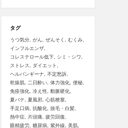
タグ
うつ気分
がん
ぜんそく
むくみ
インフルエンザ
コレステロール低下
シミ・シワ
ストレス
ダイエット
ヘルパンギーナ
不定愁訴
乾燥肌
二日酔い
体力強化
便秘
免疫強化
冷え性
動脈硬化
夏バテ
夏風邪
心筋梗塞
手足口病
抗酸化
抜毛・白髪
熱中症
片頭痛
疲労回復
眼精疲労
糖尿病
紫外線
美肌