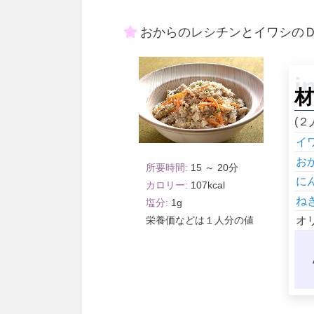
おからのレシチンとイワシの
材
(２
イ
お
15 ～ 20
に
107
ね
1
オ
１人分