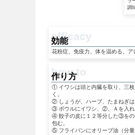
ラ
調
効能
花粉症、免疫力、体を温める、ア
作り方
① イワシは頭と内臓を取り、三
く。
② しょうが、ハーブ、たまねぎ
③ ボウルにイワシ、②、Ａを入
④ 餃子の皮に１２等分した③を
包む。
⑤ フライパンにオリーブ油（分