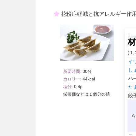
花粉症軽減と抗アレルギー作
材
(１
イ
し
30
ハ
44
0.4
た
１個分
餃
A