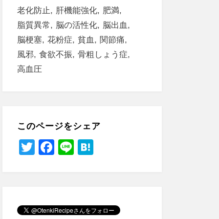
老化防止
肝機能強化
肥満
脂質異常
脳の活性化
脳出血
脳梗塞
花粉症
貧血
関節痛
風邪
食欲不振
骨粗しょう症
高血圧
このページをシェア
T
F
Li
H
wi
a
n
at
tt
c
e
e
er
e
n
b
a