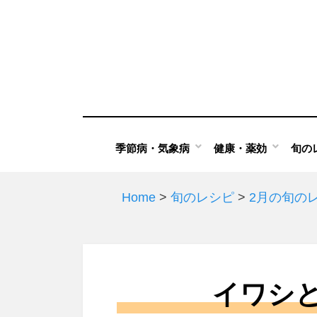
Skip
to
content
季節病・気象病
健康・薬効
旬の
Home
>
旬のレシピ
>
2月の旬の
イワシ