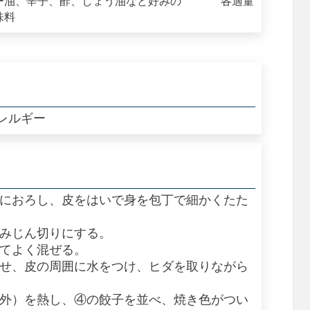
ー油、辛子、酢、しょう油など好みの
各適量
味料
レルギー
枚におろし、皮をはいで身を包丁で細かくたた
はみじん切りにする。
れてよく混ぜる。
のせ、皮の周囲に水をつけ、ヒダを取りながら
量外）を熱し、④の餃子を並べ、焼き色がつい