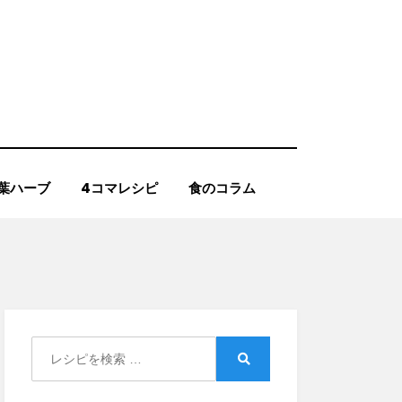
葉ハーブ
4コマレシピ
食のコラム
Search
for:
Search