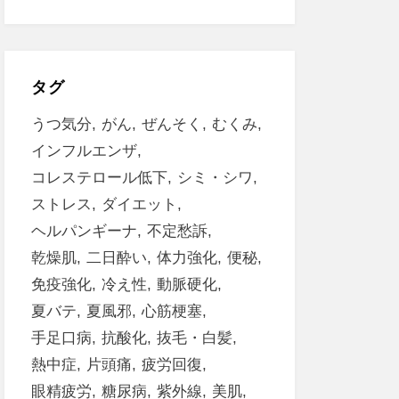
タグ
うつ気分
がん
ぜんそく
むくみ
インフルエンザ
コレステロール低下
シミ・シワ
ストレス
ダイエット
ヘルパンギーナ
不定愁訴
乾燥肌
二日酔い
体力強化
便秘
免疫強化
冷え性
動脈硬化
夏バテ
夏風邪
心筋梗塞
手足口病
抗酸化
抜毛・白髪
熱中症
片頭痛
疲労回復
眼精疲労
糖尿病
紫外線
美肌