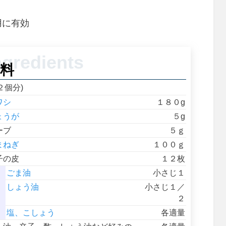
用に有効
料
２個分)
ワシ
１８０g
ょうが
５g
ーブ
５ｇ
まねぎ
１００ｇ
子の皮
１２枚
ごま油
小さじ１
しょう油
小さじ１／
２
塩、こしょう
各適量