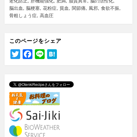
老化防止
肝機能強化
肥満
脂質異常
脳の活性化
脳出血
脳梗塞
花粉症
貧血
関節痛
風邪
食欲不振
骨粗しょう症
高血圧
このページをシェア
T
F
Li
H
wi
a
n
at
tt
c
e
e
er
e
n
b
a
o
o
k