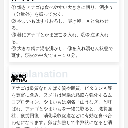
① 焼きアナゴは食べやすい大きさに切り、酒少々
（分量外）を振っておく。
② やまいもはすりおろし、溶き卵、Ａと合わせ
る。
③ 器にアナゴとかまぼこを入れ、②を注ぎ入れ
る。
④ 大きな鍋に湯を沸かし、③を入れ湯せん状態で
蒸す。弱火の中火で８～１０分。
解説
アナゴは良質なたんぱく質や脂質、ビタミンＡ等
を豊富に含み、ヌメリは胃腸の粘膜を強化するム
コプロティン。やまいもは別名「山うなぎ」と呼
ばれ、アナゴとやまいもを一緒に取ると、滋養強
壮、疲労回復、消化吸収促進などに有効な食べ合
わせになります。卵は加熱して半熟状になると消