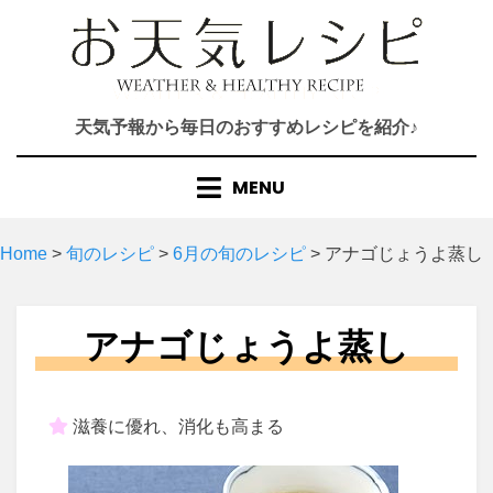
Skip
to
content
天気予報から毎日のおすすめレシピを紹介♪
MENU
Home
>
旬のレシピ
>
6月の旬のレシピ
>
アナゴじょうよ蒸し
アナゴじょうよ蒸し
滋養に優れ、消化も高まる