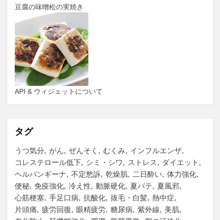
豆腐の味噌松の実焼き
API & ウィジェットについて
タグ
うつ気分
がん
ぜんそく
むくみ
インフルエンザ
コレステロール低下
シミ・シワ
ストレス
ダイエット
ヘルパンギーナ
不定愁訴
乾燥肌
二日酔い
体力強化
便秘
免疫強化
冷え性
動脈硬化
夏バテ
夏風邪
心筋梗塞
手足口病
抗酸化
抜毛・白髪
熱中症
片頭痛
疲労回復
眼精疲労
糖尿病
紫外線
美肌