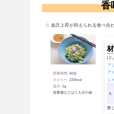
香
血圧上昇が抑えられる食べ合
材
(２
ア
ア
40
じ
220
1
１人分
Ａ
酢