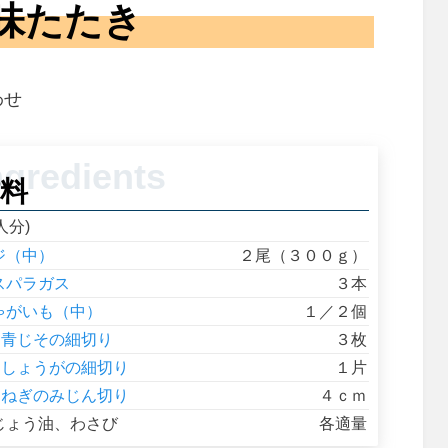
味たたき
わせ
料
人分)
ジ（中）
２尾（３００ｇ）
スパラガス
３本
ゃがいも（中）
１／２個
青じその細切り
３枚
しょうがの細切り
１片
ねぎのみじん切り
４ｃｍ
じょう油、わさび
各適量