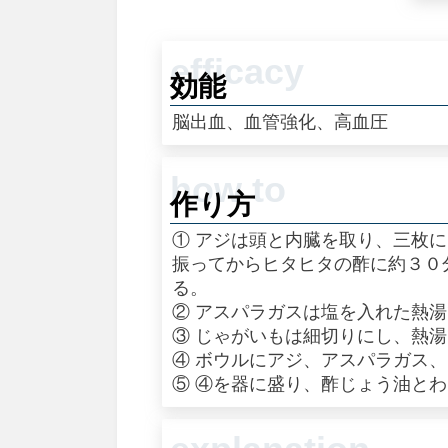
効能
脳出血、血管強化、高血圧
作り方
① アジは頭と内臓を取り、三枚
振ってからヒタヒタの酢に約３０
る。
② アスパラガスは塩を入れた熱
③ じゃがいもは細切りにし、熱
④ ボウルにアジ、アスパラガス
⑤ ④を器に盛り、酢じょう油と