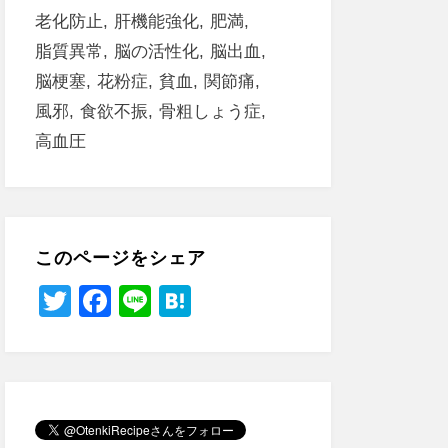
老化防止
肝機能強化
肥満
脂質異常
脳の活性化
脳出血
脳梗塞
花粉症
貧血
関節痛
風邪
食欲不振
骨粗しょう症
高血圧
このページをシェア
T
F
Li
H
wi
a
n
at
tt
c
e
e
er
e
n
b
a