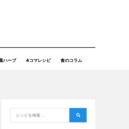
葉ハーブ
4コマレシピ
食のコラム
き
Search
for:
Search