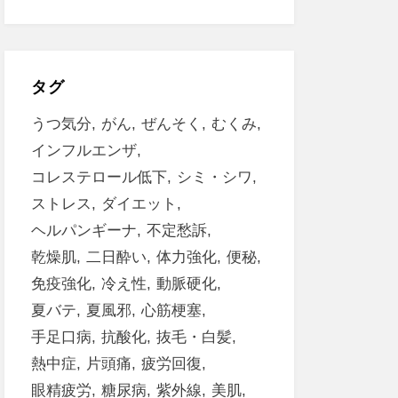
タグ
うつ気分
がん
ぜんそく
むくみ
インフルエンザ
コレステロール低下
シミ・シワ
ストレス
ダイエット
ヘルパンギーナ
不定愁訴
乾燥肌
二日酔い
体力強化
便秘
免疫強化
冷え性
動脈硬化
夏バテ
夏風邪
心筋梗塞
手足口病
抗酸化
抜毛・白髪
熱中症
片頭痛
疲労回復
眼精疲労
糖尿病
紫外線
美肌