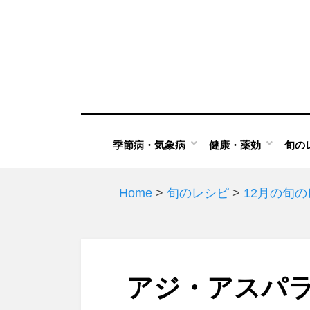
Skip
to
content
季節病・気象病
健康・薬効
旬の
Home
>
旬のレシピ
>
12月の旬
アジ・アスパ