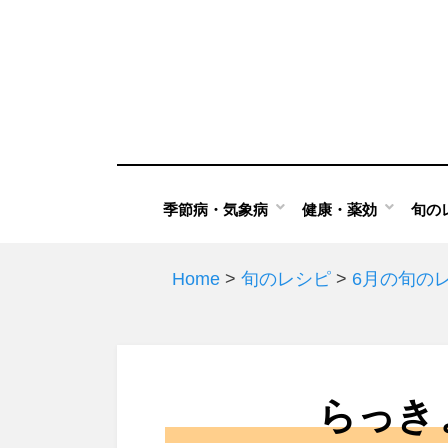
Skip
to
content
季節病・気象病
健康・薬効
旬の
Home
>
旬のレシピ
>
6月の旬の
らっき