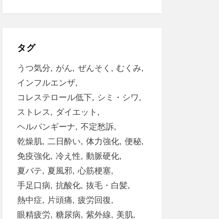
タグ
うつ気分
がん
ぜんそく
むくみ
インフルエンザ
コレステロール低下
シミ・シワ
ストレス
ダイエット
ヘルパンギーナ
不定愁訴
乾燥肌
二日酔い
体力強化
便秘
免疫強化
冷え性
動脈硬化
夏バテ
夏風邪
心筋梗塞
手足口病
抗酸化
抜毛・白髪
熱中症
片頭痛
疲労回復
眼精疲労
糖尿病
紫外線
美肌