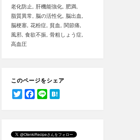
老化防止
肝機能強化
肥満
脂質異常
脳の活性化
脳出血
脳梗塞
花粉症
貧血
関節痛
風邪
食欲不振
骨粗しょう症
高血圧
このページをシェア
T
F
Li
H
wi
a
n
at
tt
c
e
e
er
e
n
b
a