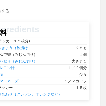
防する
料
ラッカー１５枚分)
っきょう（酢漬け）
２５ｇ
ゆで卵（みじん切り）
１個
パセリ（みじん切り）
大さじ１
レモン汁
１／２個分
塩
少々
マヨネーズ
１／２カップ
ラッカー
１５枚
け合わせ（クレソン、オレンジなど）