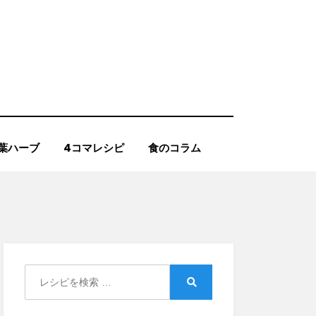
葉ハーブ
4コマレシピ
食のコラム
Search
for:
Search