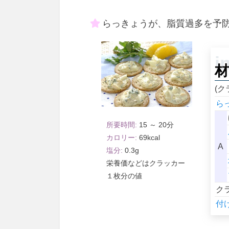
らっきょうが、脂質過多を予
材
(ク
ら
15 ～ 20
69
A
0.3
クラッカー
１枚分
ク
付