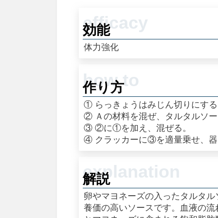
効能
体力強化
作り方
① らっきょうはみじん切りにす
② Ａの材料を混ぜ、タルタルソ
③ ②に①を加え、混ぜる。
④ クラッカーに③を適量乗せ、
解説
卵やマヨネーズの入ったタルタル
養価の高いソースです。血液の流