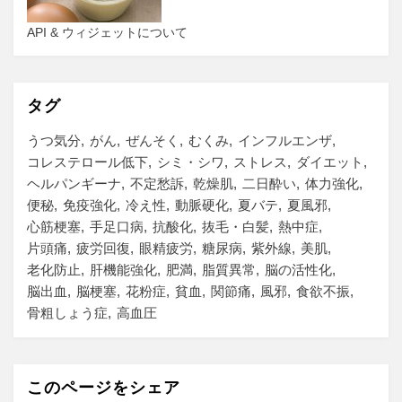
API & ウィジェットについて
タグ
うつ気分
がん
ぜんそく
むくみ
インフルエンザ
コレステロール低下
シミ・シワ
ストレス
ダイエット
ヘルパンギーナ
不定愁訴
乾燥肌
二日酔い
体力強化
便秘
免疫強化
冷え性
動脈硬化
夏バテ
夏風邪
心筋梗塞
手足口病
抗酸化
抜毛・白髪
熱中症
片頭痛
疲労回復
眼精疲労
糖尿病
紫外線
美肌
老化防止
肝機能強化
肥満
脂質異常
脳の活性化
脳出血
脳梗塞
花粉症
貧血
関節痛
風邪
食欲不振
骨粗しょう症
高血圧
このページをシェア