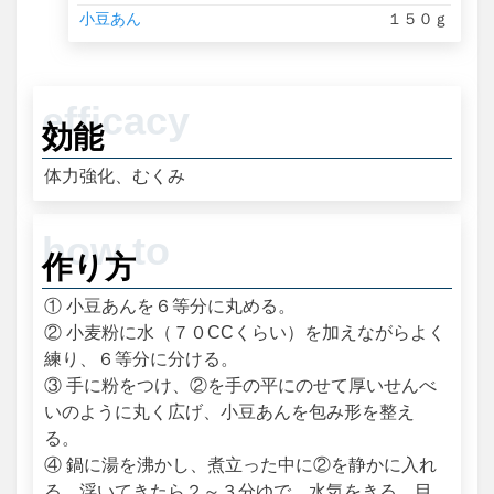
小豆あん
１５０ｇ
効能
体力強化、むくみ
作り方
① 小豆あんを６等分に丸める。
② 小麦粉に水（７０CCくらい）を加えながらよく
練り、６等分に分ける。
③ 手に粉をつけ、②を手の平にのせて厚いせんべ
いのように丸く広げ、小豆あんを包み形を整え
る。
④ 鍋に湯を沸かし、煮立った中に②を静かに入れ
る。浮いてきたら２～３分ゆで、水気をきる。目