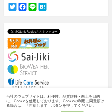
T
F
Li
H
wi
a
n
at
tt
c
e
e
er
e
n
b
a
o
o
k
当社のウェブサイトは、利便性、品質維持・向上を目的
に、Cookieを使用しております。Cookieの利用に同意頂け
当サイトについて
ご利用条件
推奨環境
る場合は、「同意します」ボタンを押してください。
個人情報のお取扱いについて
お問い合わせ