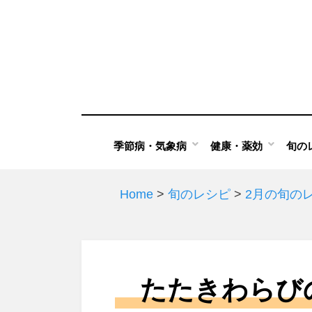
Skip
to
content
季節病・気象病
健康・薬効
旬の
Home
>
旬のレシピ
>
2月の旬の
たたきわらび