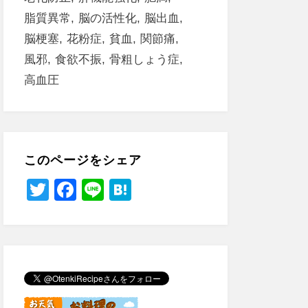
脂質異常
脳の活性化
脳出血
脳梗塞
花粉症
貧血
関節痛
風邪
食欲不振
骨粗しょう症
高血圧
このページをシェア
T
F
Li
H
wi
a
n
at
tt
c
e
e
er
e
n
b
a
o