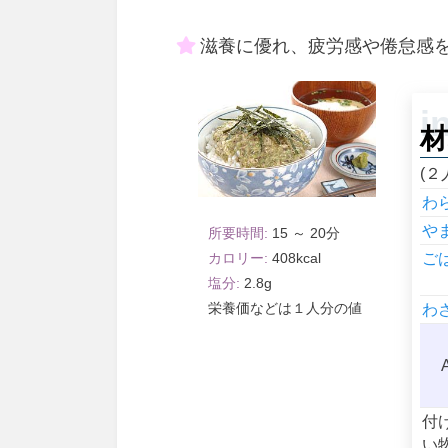
滋養に優れ、疲労感や倦怠感
材
(２
わ
や
15 ～ 20
408
ご
2.8
１人分
わ
付
い