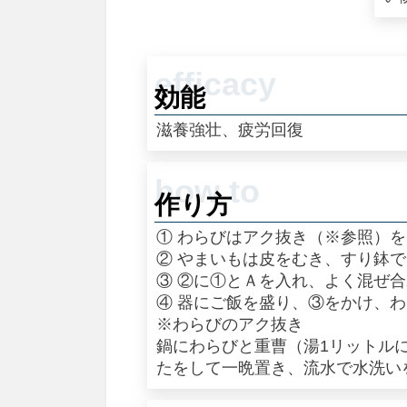
効能
滋養強壮、疲労回復
作り方
① わらびはアク抜き（※参照）
② やまいもは皮をむき、すり鉢
③ ②に①とＡを入れ、よく混ぜ
④ 器にご飯を盛り、③をかけ、
※わらびのアク抜き
鍋にわらびと重曹（湯1リットル
たをして一晩置き、流水で水洗い