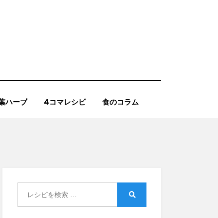
葉ハーブ
4コマレシピ
食のコラム
Search
for:
Search