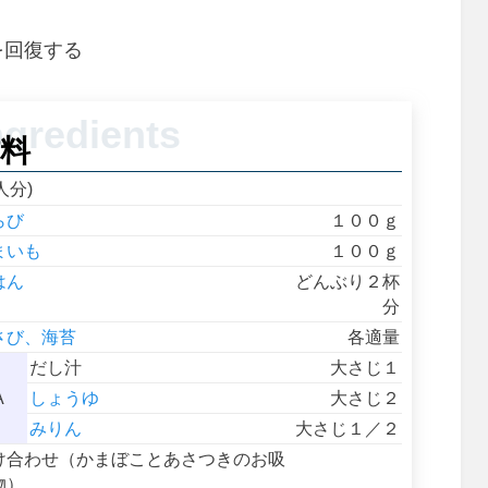
を回復する
料
人分)
らび
１００ｇ
まいも
１００ｇ
はん
どんぶり２杯
分
さび、海苔
各適量
だし汁
大さじ１
A
しょうゆ
大さじ２
みりん
大さじ１／２
け合わせ（かまぼことあさつきのお吸
物）