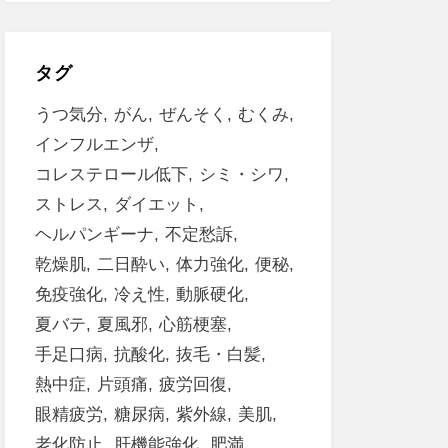
タグ
うつ気分
がん
ぜんそく
むくみ
インフルエンザ
コレステロール低下
シミ・シワ
ストレス
ダイエット
ヘルパンギーナ
不定愁訴
乾燥肌
二日酔い
体力強化
便秘
免疫強化
冷え性
動脈硬化
夏バテ
夏風邪
心筋梗塞
手足口病
抗酸化
抜毛・白髪
熱中症
片頭痛
疲労回復
眼精疲労
糖尿病
紫外線
美肌
老化防止
肝機能強化
肥満