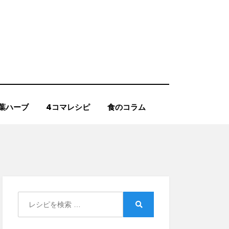
葉ハーブ
4コマレシピ
食のコラム
Search
for:
Search