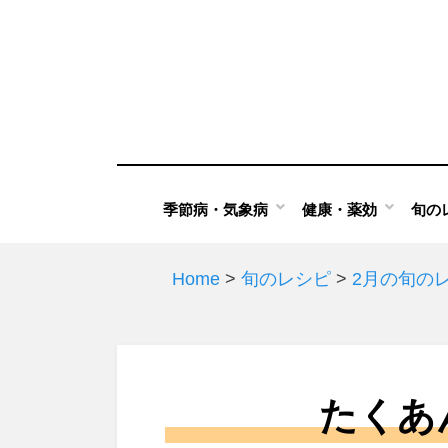
Skip
to
content
季節病・気象病
健康・薬効
旬の
Home
>
旬のレシピ
>
2月の旬の
たくあ