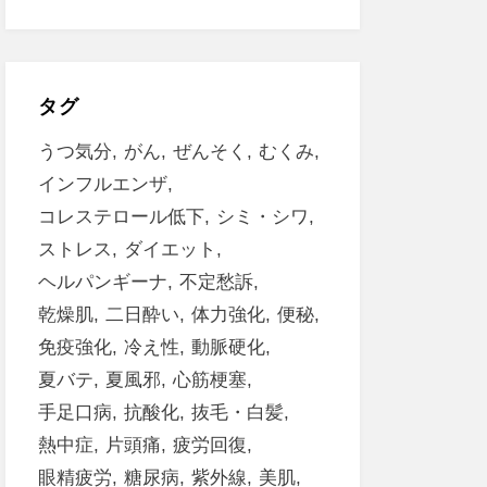
タグ
うつ気分
がん
ぜんそく
むくみ
インフルエンザ
コレステロール低下
シミ・シワ
ストレス
ダイエット
ヘルパンギーナ
不定愁訴
乾燥肌
二日酔い
体力強化
便秘
免疫強化
冷え性
動脈硬化
夏バテ
夏風邪
心筋梗塞
手足口病
抗酸化
抜毛・白髪
熱中症
片頭痛
疲労回復
眼精疲労
糖尿病
紫外線
美肌