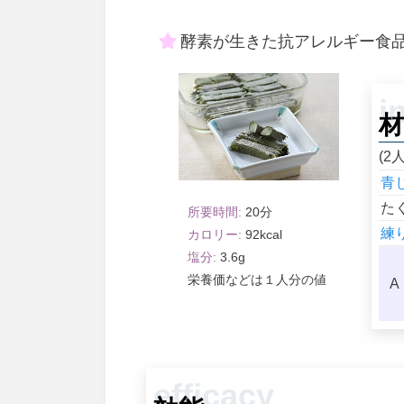
酵素が生きた抗アレルギー食
材
(2
青
た
20
練
92
3.6
１人分
A