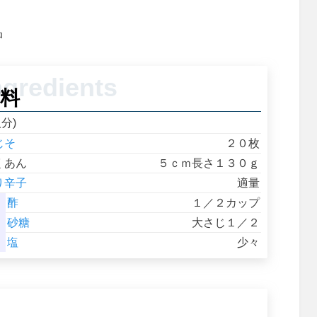
品
料
人分)
じそ
２０枚
くあん
５ｃｍ長さ１３０ｇ
り辛子
適量
酢
１／２カップ
砂糖
大さじ１／２
塩
少々