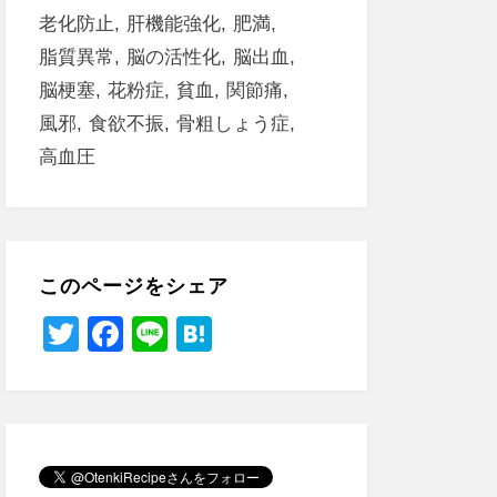
老化防止
肝機能強化
肥満
脂質異常
脳の活性化
脳出血
脳梗塞
花粉症
貧血
関節痛
風邪
食欲不振
骨粗しょう症
高血圧
このページをシェア
T
F
Li
H
wi
a
n
at
tt
c
e
e
er
e
n
b
a