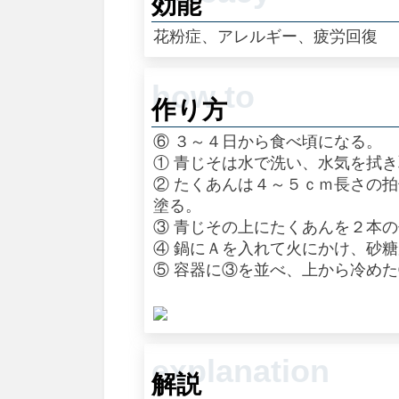
効能
花粉症、アレルギー、疲労回復
作り方
⑥ ３～４日から食べ頃になる。
① 青じそは水で洗い、水気を拭
② たくあんは４～５ｃｍ長さの
塗る。
③ 青じその上にたくあんを２本
④ 鍋にＡを入れて火にかけ、砂
⑤ 容器に③を並べ、上から冷め
解説