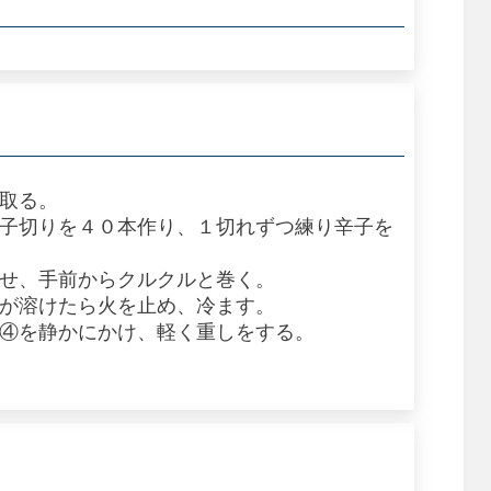
き取る。
拍子切りを４０本作り、１切れずつ練り辛子を
のせ、手前からクルクルと巻く。
糖が溶けたら火を止め、冷ます。
た④を静かにかけ、軽く重しをする。