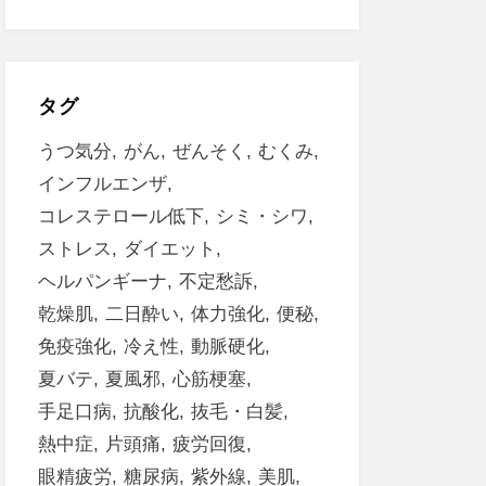
タグ
うつ気分
がん
ぜんそく
むくみ
インフルエンザ
コレステロール低下
シミ・シワ
ストレス
ダイエット
ヘルパンギーナ
不定愁訴
乾燥肌
二日酔い
体力強化
便秘
免疫強化
冷え性
動脈硬化
夏バテ
夏風邪
心筋梗塞
手足口病
抗酸化
抜毛・白髪
熱中症
片頭痛
疲労回復
眼精疲労
糖尿病
紫外線
美肌