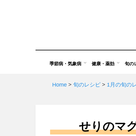
Skip
to
content
季節病・気象病
健康・薬効
旬の
Home
>
旬のレシピ
>
1月の旬の
せりのマ