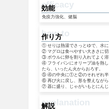
効能
免疫力強化、健脳
作り方
① せりは熱湯でさっとゆで、水
② マグロは食べやすい大きさに
③ ボウルに卵を割り入れてよく
④ フライパンにオリーブ油を熱
たら、いったん火からおろす。
⑤ ④の中央に①と②のそれぞれ
⑥ 再び火に戻し、形を整えなが
⑦ 器に盛り、じゃがいもとにん
解説