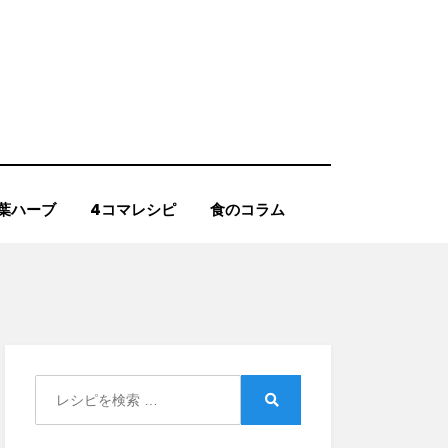
葉ハーブ
4コマレシピ
食のコラム
Search
for:
Search