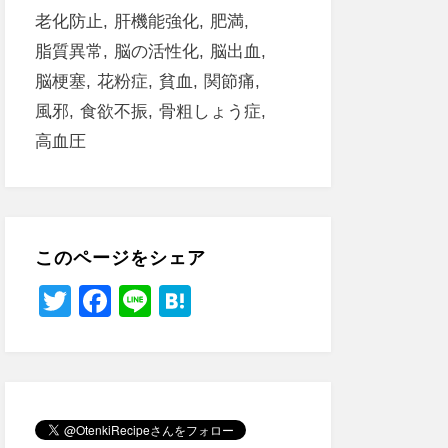
老化防止
肝機能強化
肥満
脂質異常
脳の活性化
脳出血
脳梗塞
花粉症
貧血
関節痛
風邪
食欲不振
骨粗しょう症
高血圧
このページをシェア
T
F
Li
H
wi
a
n
at
tt
c
e
e
er
e
n
b
a