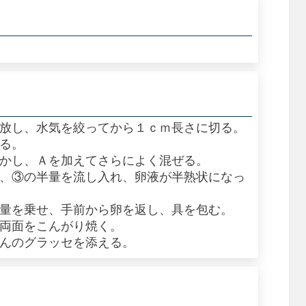
に放し、水気を絞ってから１ｃｍ長さに切る。
切る。
溶かし、Ａを加えてさらによく混ぜる。
し、③の半量を流し入れ、卵液が半熟状になっ
半量を乗せ、手前から卵を返し、具を包む。
ら両面をこんがり焼く。
じんのグラッセを添える。