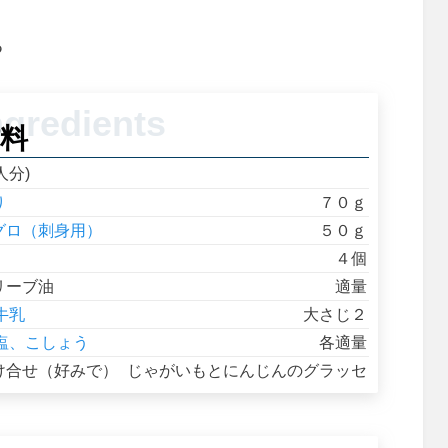
る
料
人分)
り
７０ｇ
グロ（刺身用）
５０ｇ
４個
リーブ油
適量
牛乳
大さじ２
塩、こしょう
各適量
け合せ（好みで）
じゃがいもとにんじんのグラッセ