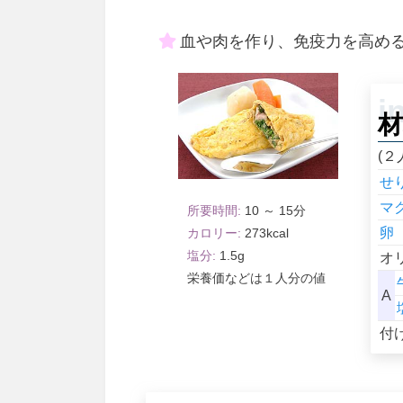
血や肉を作り、免疫力を高め
材
(２
せ
マ
10 ～ 15
卵
273
1.5
オ
１人分
A
付