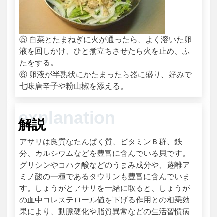
⑤ 白菜とたまねぎに火が通ったら、よく溶いた卵
液を回しかけ、ひと煮立ちさせたら火を止め、ふ
たをする。
⑥ 卵液が半熟状にかたまったら器に盛り、好みで
七味唐辛子や粉山椒を添える。
解説
アサリは良質なたんぱく質、ビタミンＢ群、鉄
分、カルシウムなどを豊富に含んでいる貝です。
グリシンやコハク酸などのうまみ成分や、遊離ア
ミノ酸の一種であるタウリンも豊富に含んでいま
す。しょうがとアサリを一緒に取ると、しょうが
の血中コレステロール値を下げる作用との相乗効
果により、動脈硬化や脂質異常などの生活習慣病