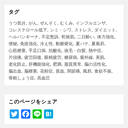
タグ
うつ気分
がん
ぜんそく
むくみ
インフルエンザ
コレステロール低下
シミ・シワ
ストレス
ダイエット
ヘルパンギーナ
不定愁訴
乾燥肌
二日酔い
体力強化
便秘
免疫強化
冷え性
動脈硬化
夏バテ
夏風邪
心筋梗塞
手足口病
抗酸化
抜毛・白髪
熱中症
片頭痛
疲労回復
眼精疲労
糖尿病
紫外線
美肌
老化防止
肝機能強化
肥満
脂質異常
脳の活性化
脳出血
脳梗塞
花粉症
貧血
関節痛
風邪
食欲不振
骨粗しょう症
高血圧
このページをシェア
T
F
Li
H
wi
a
n
at