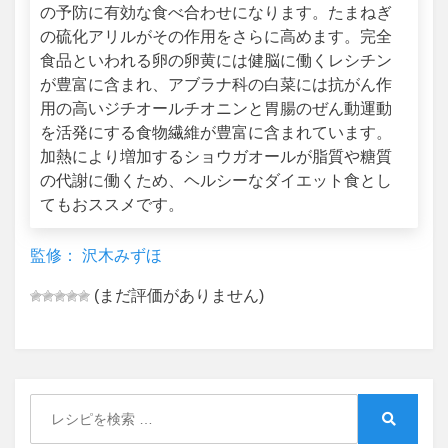
の予防に有効な食べ合わせになります。たまねぎ
の硫化アリルがその作用をさらに高めます。完全
食品といわれる卵の卵黄には健脳に働くレシチン
が豊富に含まれ、アブラナ科の白菜には抗がん作
用の高いジチオールチオニンと胃腸のぜん動運動
を活発にする食物繊維が豊富に含まれています。
加熱により増加するショウガオールが脂質や糖質
の代謝に働くため、ヘルシーなダイエット食とし
てもおススメです。
監修： 沢木みずほ
(まだ評価がありません)
Search
for:
Search