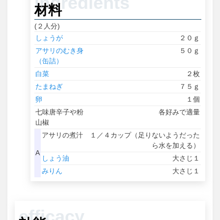
材料
(２人分)
しょうが
２０ｇ
アサリのむき身
５０ｇ
（缶詰）
白菜
２枚
たまねぎ
７５ｇ
卵
１個
七味唐辛子や粉
各好みで適量
山椒
アサリの煮汁
１／４カップ（足りないようだった
ら水を加える）
A
しょう油
大さじ１
みりん
大さじ１