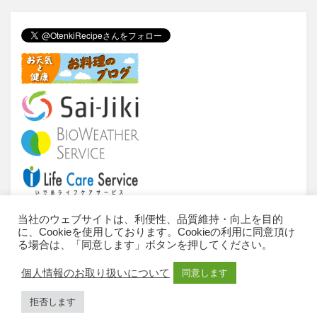
tt
c
e
e
er
e
n
b
a
o
o
k
当社のウェブサイトは、利便性、品質維持・向上を目的
に、Cookieを使用しております。Cookieの利用に同意頂け
当サイトについて
ご利用条件
推奨環境
る場合は、「同意します」ボタンを押してください。
個人情報のお取扱いについて
お問い合わせ
個人情報のお取り扱いについて
同意します
サイトマップ
All Rights Reserved, Copyright © 2010-2023 IDEA
拒否します
Consultants,Inc