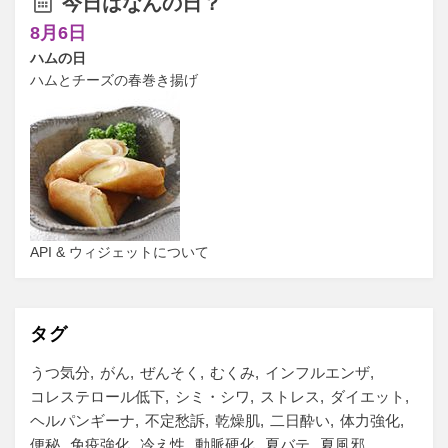
今日はなんの日？
8月6日
ハムの日
ハムとチーズの春巻き揚げ
API & ウィジェットについて
タグ
うつ気分
がん
ぜんそく
むくみ
インフルエンザ
コレステロール低下
シミ・シワ
ストレス
ダイエット
ヘルパンギーナ
不定愁訴
乾燥肌
二日酔い
体力強化
便秘
免疫強化
冷え性
動脈硬化
夏バテ
夏風邪