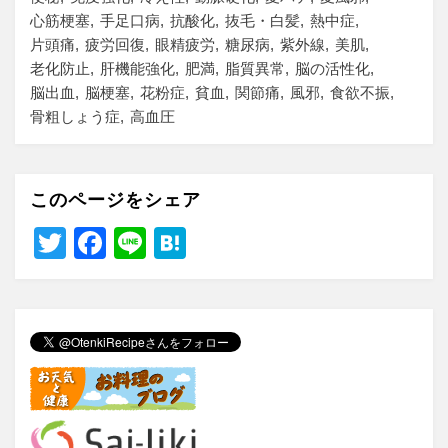
心筋梗塞
手足口病
抗酸化
抜毛・白髪
熱中症
片頭痛
疲労回復
眼精疲労
糖尿病
紫外線
美肌
老化防止
肝機能強化
肥満
脂質異常
脳の活性化
脳出血
脳梗塞
花粉症
貧血
関節痛
風邪
食欲不振
骨粗しょう症
高血圧
このページをシェア
T
F
Li
H
wi
a
n
at
tt
c
e
e
er
e
n
b
a
o
o