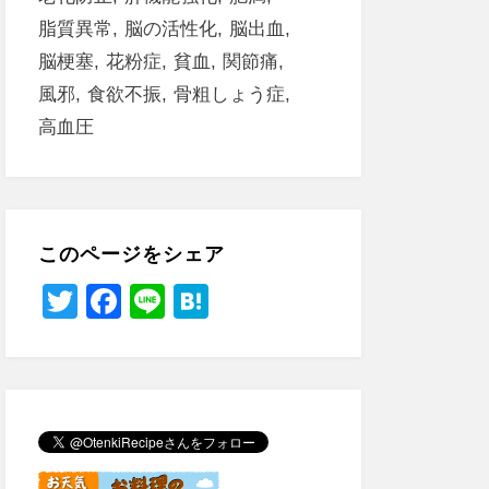
脂質異常
脳の活性化
脳出血
脳梗塞
花粉症
貧血
関節痛
風邪
食欲不振
骨粗しょう症
高血圧
このページをシェア
T
F
Li
H
wi
a
n
at
tt
c
e
e
er
e
n
b
a
o