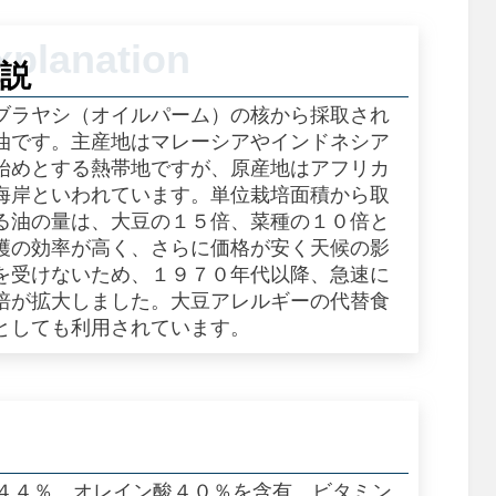
説
ブラヤシ（オイルパーム）の核から採取され
油です。主産地はマレーシアやインドネシア
始めとする熱帯地ですが、原産地はアフリカ
海岸といわれています。単位栽培面積から取
る油の量は、大豆の１５倍、菜種の１０倍と
穫の効率が高く、さらに価格が安く天候の影
を受けないため、１９７０年代以降、急速に
培が拡大しました。大豆アレルギーの代替食
としても利用されています。
４４％、オレイン酸４０％を含有。ビタミン