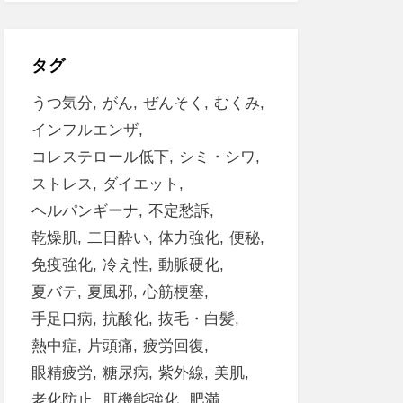
タグ
うつ気分
がん
ぜんそく
むくみ
インフルエンザ
コレステロール低下
シミ・シワ
ストレス
ダイエット
ヘルパンギーナ
不定愁訴
乾燥肌
二日酔い
体力強化
便秘
免疫強化
冷え性
動脈硬化
夏バテ
夏風邪
心筋梗塞
手足口病
抗酸化
抜毛・白髪
熱中症
片頭痛
疲労回復
眼精疲労
糖尿病
紫外線
美肌
老化防止
肝機能強化
肥満