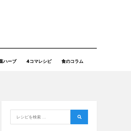
葉ハーブ
4コマレシピ
食のコラム
Search
for:
Search