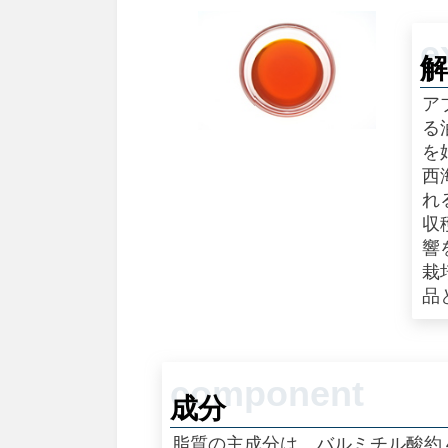
解
ア
る
を
西
れ
収
響
栽
品
成分
脂質の主成分は、バルミチル酸約