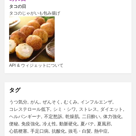
タコの日
タコのじゃがいも包み揚げ
API & ウィジェットについて
タグ
うつ気分
がん
ぜんそく
むくみ
インフルエンザ
コレステロール低下
シミ・シワ
ストレス
ダイエット
ヘルパンギーナ
不定愁訴
乾燥肌
二日酔い
体力強化
便秘
免疫強化
冷え性
動脈硬化
夏バテ
夏風邪
心筋梗塞
手足口病
抗酸化
抜毛・白髪
熱中症