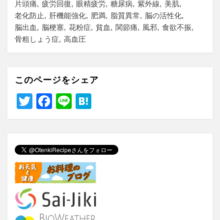
片頭痛
疲労回復
眼精疲労
糖尿病
紫外線
美肌
老化防止
肝機能強化
肥満
脂質異常
脳の活性化
脳出血
脳梗塞
花粉症
貧血
関節痛
風邪
食欲不振
骨粗しょう症
高血圧
このページをシェア
T
F
Li
H
wi
a
n
at
tt
c
e
e
er
e
n
b
a
o
o
k