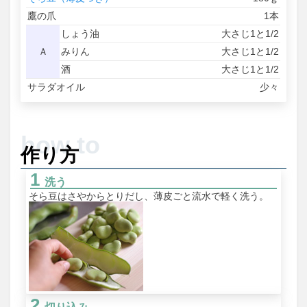
鷹の爪
1本
しょう油
大さじ1と1/2
Ａ
みりん
大さじ1と1/2
酒
大さじ1と1/2
サラダオイル
少々
作り方
洗う
そら豆はさやからとりだし、薄皮ごと流水で軽く洗う。