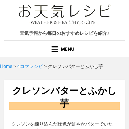
Skip
to
content
天気予報から毎日のおすすめレシピを紹介♪
MENU
Home
>
4コマレシピ
>
クレソンバターとふかし芋
クレソンバターとふかし
芋
クレソンを練り込んだ緑色が鮮やかバターでいた