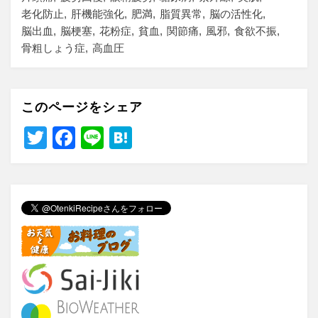
老化防止
肝機能強化
肥満
脂質異常
脳の活性化
脳出血
脳梗塞
花粉症
貧血
関節痛
風邪
食欲不振
骨粗しょう症
高血圧
このページをシェア
T
F
Li
H
wi
a
n
at
tt
c
e
e
er
e
n
b
a
o
o
k