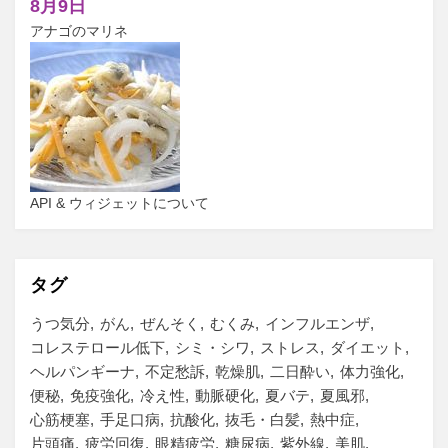
8月9日
アナゴのマリネ
API & ウィジェットについて
タグ
うつ気分
がん
ぜんそく
むくみ
インフルエンザ
コレステロール低下
シミ・シワ
ストレス
ダイエット
ヘルパンギーナ
不定愁訴
乾燥肌
二日酔い
体力強化
便秘
免疫強化
冷え性
動脈硬化
夏バテ
夏風邪
心筋梗塞
手足口病
抗酸化
抜毛・白髪
熱中症
片頭痛
疲労回復
眼精疲労
糖尿病
紫外線
美肌