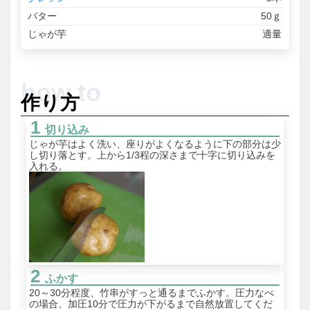
バター
50ｇ
じゃが芋
適量
作り方
切り込み
じゃが芋はよく洗い、座りがよくなるように下の部分は少
し切り落とす。上から1/3程の深さまで十字に切り込みを
入れる。
ふかす
20～30分程度、竹串がすっと通るまでふかす。圧力なべ
の場合、加圧10分で圧力が下がるまで自然放置してくだ