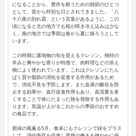
になることから、豊作を願うための雑節のひとつ
として、昔から特別な日とされてきました。「八
十八夜の別れ霜」という言葉があるように、この
頃になると北の地方でも桜が咲き冷え込みは少な
く、南の地方では季節は春から夏に移ろうとして
います。
この時期に露地物の旬を迎えるクレソン。独特の
辛みと爽やかな香りが特徴で、肉料理などの添え
物によく使われています。これはクレソンにたん
ぱく質や脂肪の消化を促進する作用があるため
で、消化不良を予防します。また血液の酸化を防
止する効果や、血行促進作用もあり、血流量を多
くすることで体にたまった熱を発散する作用もあ
ります。気温が上がるこれからの季節のおすすめ
の食品です。
新緑の風薫る5月。食卓にもクレソンで緑をプラス
して、消化吸収を促進し胃腸の働きを健やかに保