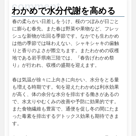
わかめで水分代謝を高める
春の柔らかい日差しをうけ、桜のつぼみが日ごと
に膨らむ春先。また春は野菜や果物など、フレッ
シュな新物が出回る季節です。なかでも生わかめ
は他の季節では味わえない、シャキシャキの歯触
りと香りのよさが際立ちます。またわかめの収穫
地である岩手県南三陸では、『春告げわかめ祭
り』が行われ、収穫の盛期を迎えます。
春は気温が徐々に上向きに向かい、水分をとる量
も増える時期です。旬を迎えたわかめは利水効果
が高く、体の余分な水分を排出する働きがあるの
で、水太りやむくみの改善や予防に効果的です。
また食物繊維も豊富で、通便を促し冬の間にたま
った毒素を排出するデトックス効果も期待できま
す。