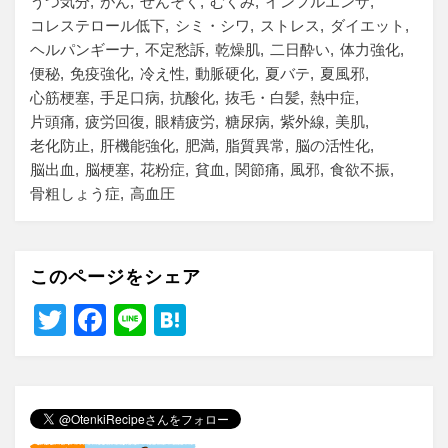
うつ気分
がん
ぜんそく
むくみ
インフルエンザ
コレステロール低下
シミ・シワ
ストレス
ダイエット
ヘルパンギーナ
不定愁訴
乾燥肌
二日酔い
体力強化
便秘
免疫強化
冷え性
動脈硬化
夏バテ
夏風邪
心筋梗塞
手足口病
抗酸化
抜毛・白髪
熱中症
片頭痛
疲労回復
眼精疲労
糖尿病
紫外線
美肌
老化防止
肝機能強化
肥満
脂質異常
脳の活性化
脳出血
脳梗塞
花粉症
貧血
関節痛
風邪
食欲不振
骨粗しょう症
高血圧
このページをシェア
T
F
Li
H
wi
a
n
at
tt
c
e
e
er
e
n