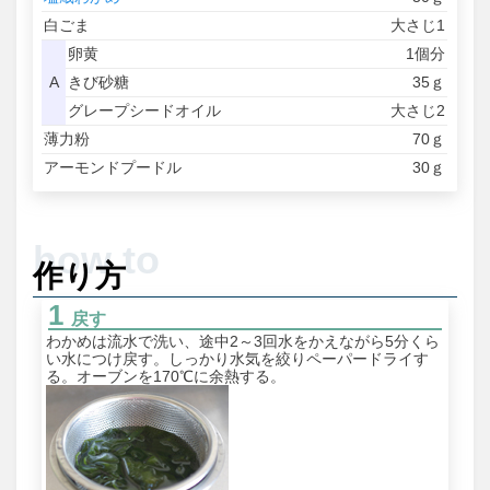
白ごま
大さじ1
卵黄
1個分
A
きび砂糖
35ｇ
グレープシードオイル
大さじ2
薄力粉
70ｇ
アーモンドプードル
30ｇ
作り方
戻す
わかめは流水で洗い、途中2～3回水をかえながら5分くら
い水につけ戻す。しっかり水気を絞りペーパードライす
る。オーブンを170℃に余熱する。