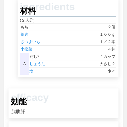
材料
(２人分)
もち
２個
鶏肉
１００ｇ
さつまいも
１／２本
小松菜
４株
だし汁
４カップ
A
しょう油
大さじ２
塩
少々
効能
脂肪肝