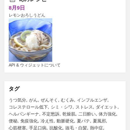
8月9日
レモンおろしうどん
API & ウィジェットについて
タグ
うつ気分
がん
ぜんそく
むくみ
インフルエンザ
コレステロール低下
シミ・シワ
ストレス
ダイエット
ヘルパンギーナ
不定愁訴
乾燥肌
二日酔い
体力強化
便秘
免疫強化
冷え性
動脈硬化
夏バテ
夏風邪
心筋梗塞
手足口病
抗酸化
抜毛・白髪
熱中症