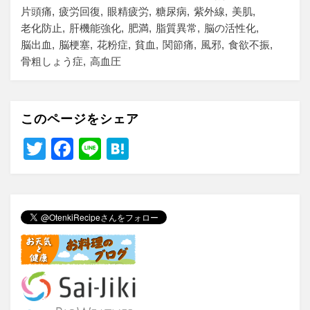
片頭痛
疲労回復
眼精疲労
糖尿病
紫外線
美肌
老化防止
肝機能強化
肥満
脂質異常
脳の活性化
脳出血
脳梗塞
花粉症
貧血
関節痛
風邪
食欲不振
骨粗しょう症
高血圧
このページをシェア
T
F
Li
H
wi
a
n
at
tt
c
e
e
er
e
n
b
a
o
o
k