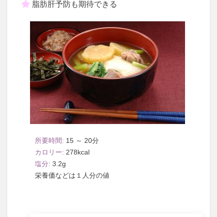
脂肪肝予防も期待できる
15 ～ 20
278
3.2
１人分