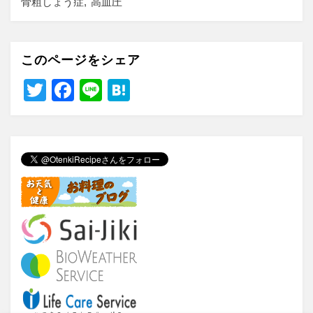
骨粗しょう症
高血圧
このページをシェア
T
F
Li
H
wi
a
n
at
tt
c
e
e
er
e
n
b
a
o
o
k