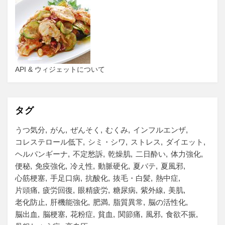
API & ウィジェットについて
タグ
うつ気分
がん
ぜんそく
むくみ
インフルエンザ
コレステロール低下
シミ・シワ
ストレス
ダイエット
ヘルパンギーナ
不定愁訴
乾燥肌
二日酔い
体力強化
便秘
免疫強化
冷え性
動脈硬化
夏バテ
夏風邪
心筋梗塞
手足口病
抗酸化
抜毛・白髪
熱中症
片頭痛
疲労回復
眼精疲労
糖尿病
紫外線
美肌
老化防止
肝機能強化
肥満
脂質異常
脳の活性化
脳出血
脳梗塞
花粉症
貧血
関節痛
風邪
食欲不振