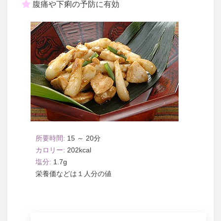
腹痛や下痢の予防に有効
15 ～ 20
202
1.7
１人分