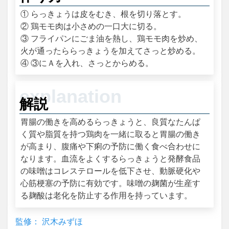
① らっきょうは皮をむき、根を切り落とす。
② 鶏モモ肉は小さめの一口大に切る。
③ フライパンにごま油を熱し、鶏モモ肉を炒め、
火が通ったららっきょうを加えてさっと炒める。
④ ③にＡを入れ、さっとからめる。
解説
胃腸の働きを高めるらっきょうと、良質なたんぱ
く質や脂質を持つ鶏肉を一緒に取ると胃腸の働き
が高まり、腹痛や下痢の予防に働く食べ合わせに
なります。血流をよくするらっきょうと発酵食品
の味噌はコレステロールを低下させ、動脈硬化や
心筋梗塞の予防に有効です。味噌の麹菌が生産す
る麹酸は老化を防止する作用を持っています。
監修： 沢木みずほ