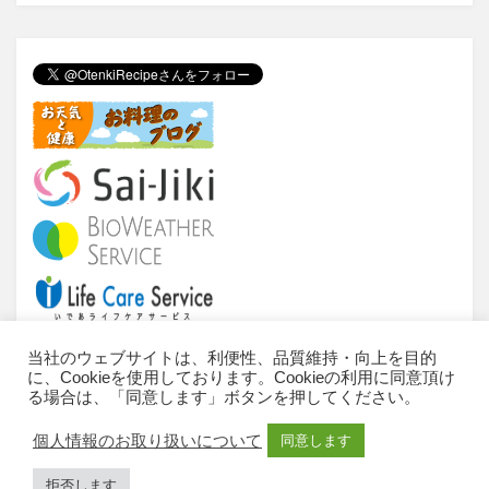
wi
a
n
at
tt
c
e
e
er
e
n
b
a
o
o
k
当社のウェブサイトは、利便性、品質維持・向上を目的
に、Cookieを使用しております。Cookieの利用に同意頂け
当サイトについて
ご利用条件
推奨環境
る場合は、「同意します」ボタンを押してください。
個人情報のお取扱いについて
お問い合わせ
個人情報のお取り扱いについて
同意します
サイトマップ
All Rights Reserved, Copyright © 2010-2023 IDEA
拒否します