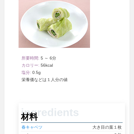
5 ～ 6
56
0.5
１人分
材料
春キャベツ
大き目の葉１枚