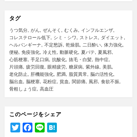
タグ
うつ気分
がん
ぜんそく
むくみ
インフルエンザ
コレステロール低下
シミ・シワ
ストレス
ダイエット
ヘルパンギーナ
不定愁訴
乾燥肌
二日酔い
体力強化
便秘
免疫強化
冷え性
動脈硬化
夏バテ
夏風邪
心筋梗塞
手足口病
抗酸化
抜毛・白髪
熱中症
片頭痛
疲労回復
眼精疲労
糖尿病
紫外線
美肌
老化防止
肝機能強化
肥満
脂質異常
脳の活性化
脳出血
脳梗塞
花粉症
貧血
関節痛
風邪
食欲不振
骨粗しょう症
高血圧
このページをシェア
T
F
Li
H