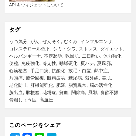
API & ウィジェットについて
タグ
うつ気分
がん
ぜんそく
むくみ
インフルエンザ
コレステロール低下
シミ・シワ
ストレス
ダイエット
ヘルパンギーナ
不定愁訴
乾燥肌
二日酔い
体力強化
便秘
免疫強化
冷え性
動脈硬化
夏バテ
夏風邪
心筋梗塞
手足口病
抗酸化
抜毛・白髪
熱中症
片頭痛
疲労回復
眼精疲労
糖尿病
紫外線
美肌
老化防止
肝機能強化
肥満
脂質異常
脳の活性化
脳出血
脳梗塞
花粉症
貧血
関節痛
風邪
食欲不振
骨粗しょう症
高血圧
このページをシェア