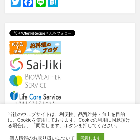
T
F
Li
H
wi
a
n
at
tt
c
e
e
er
e
n
b
a
o
o
k
当社のウェブサイトは、利便性、品質維持・向上を目的
に、Cookieを使用しております。Cookieの利用に同意頂け
当サイトについて
ご利用条件
推奨環境
る場合は、「同意します」ボタンを押してください。
個人情報のお取扱いについて
お問い合わせ
個人情報のお取り扱いについて
同意します