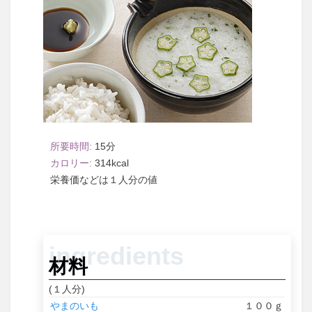
15
314
１人分
材料
(１人分)
やまのいも
１００ｇ