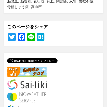
脳出血
脳梗塞
花粉症
貧血
関節痛
風邪
食欲不振
骨粗しょう症
高血圧
このページをシェア
T
F
Li
H
wi
a
n
at
tt
c
e
e
er
e
n
b
a
o
o
k