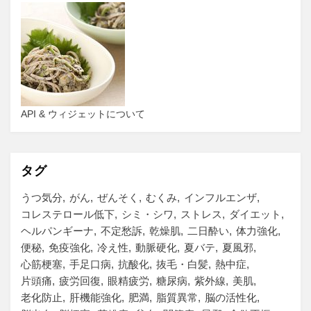
API & ウィジェットについて
タグ
うつ気分
がん
ぜんそく
むくみ
インフルエンザ
コレステロール低下
シミ・シワ
ストレス
ダイエット
ヘルパンギーナ
不定愁訴
乾燥肌
二日酔い
体力強化
便秘
免疫強化
冷え性
動脈硬化
夏バテ
夏風邪
心筋梗塞
手足口病
抗酸化
抜毛・白髪
熱中症
片頭痛
疲労回復
眼精疲労
糖尿病
紫外線
美肌
老化防止
肝機能強化
肥満
脂質異常
脳の活性化