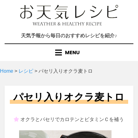
Skip
to
content
天気予報から毎日のおすすめレシピを紹介♪
MENU
Home
>
レシピ
>
パセリ入りオクラ麦トロ
パセリ入りオクラ麦トロ
オクラとパセリでカロテンとビタミンＣを補う