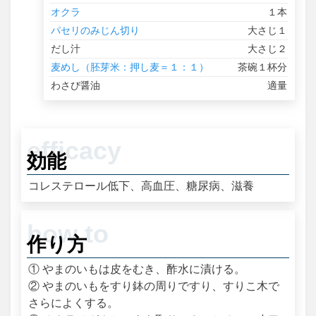
オクラ
１本
パセリのみじん切り
大さじ１
だし汁
大さじ２
麦めし（胚芽米：押し麦＝１：１）
茶碗１杯分
わさび醤油
適量
効能
コレステロール低下、高血圧、糖尿病、滋養
作り方
① やまのいもは皮をむき、酢水に漬ける。
② やまのいもをすり鉢の周りですり、すりこ木で
さらによくする。