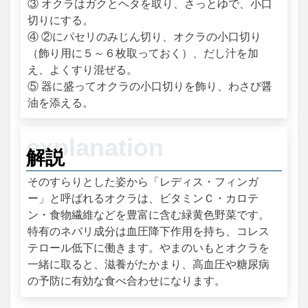
③ オクラはガクとヘタを取り、さっとゆで、小口
切りにする。
④ ②にパセリのみじん切り、オクラの小口切り
（飾り用に５～６枚取っておく）、だし汁を加
え、よくすり混ぜる。
⑤ 器に盛ってオクラの小口切りを飾り、わさび醤
油を添える。
解説
そのすらりとした姿から「レディス・フィンガ
ー」と呼ばれるオクラは、ビタミンＣ・カロテ
ン・食物繊維などを豊富に含む緑黄色野菜です。
特有のネバリ成分は血圧降下作用を持ち、コレス
テロール低下に働きます。やまのいもとオクラを
一緒に取ると、滋養がたかまり、高血圧や糖尿病
の予防に有効な食べ合わせになります。