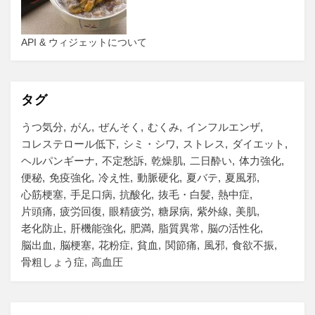
API & ウィジェットについて
タグ
うつ気分
がん
ぜんそく
むくみ
インフルエンザ
コレステロール低下
シミ・シワ
ストレス
ダイエット
ヘルパンギーナ
不定愁訴
乾燥肌
二日酔い
体力強化
便秘
免疫強化
冷え性
動脈硬化
夏バテ
夏風邪
心筋梗塞
手足口病
抗酸化
抜毛・白髪
熱中症
片頭痛
疲労回復
眼精疲労
糖尿病
紫外線
美肌
老化防止
肝機能強化
肥満
脂質異常
脳の活性化
脳出血
脳梗塞
花粉症
貧血
関節痛
風邪
食欲不振
骨粗しょう症
高血圧