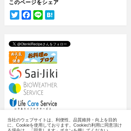
このページをシェア
T
F
Li
H
wi
a
n
at
tt
c
e
e
er
e
n
b
a
o
o
k
当社のウェブサイトは、利便性、品質維持・向上を目的
に、Cookieを使用しております。Cookieの利用に同意頂け
当サイトについて
ご利用条件
推奨環境
る場合は、「同意します」ボタンを押してください。