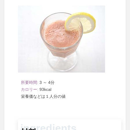
3 ～ 4
93
１人分