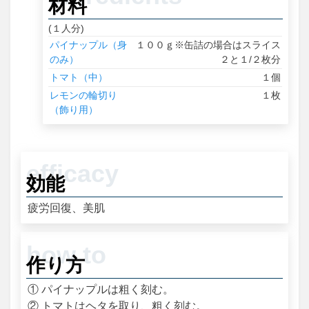
材料
(１人分)
パイナップル（身
１００ｇ※缶詰の場合はスライス
のみ）
２と１/２枚分
トマト（中）
１個
レモンの輪切り
１枚
（飾り用）
効能
疲労回復、美肌
作り方
① パイナップルは粗く刻む。
② トマトはヘタを取り、粗く刻む。