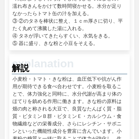
濡れ布きんをかけて数時間寝かせる。水分が足り
なかったらトマト缶の汁を加える。
③ ②のタネを棒状に整え、１ｃｍ厚さに切り、平
たく丸めて沸騰した湯に入れる。
④ タネが浮いてきたらすくい、水気をきる。
⑤ 器に盛り、きな粉と小豆をそえる。
解説
小麦粉・トマト・きな粉は、血圧低下や抗がん作
用が期待できる食べ合わせです。小麦粉を取るこ
とで、体力強化と同時に、水分代謝が高まり体の
ほてりを鎮める作用に働きます。きな粉の原料は
畑の肉と称される大豆で、良質なたんぱく質・脂
質・ビタミンＢ群・ビタミンＥ・カルシウム・食
物繊維などの栄養成分、さらにレシチン・サポニ
ンといった機能性成分を豊富に含んでいます。小
麦粉の糖質と一緒に取ることで体力が強化し、生