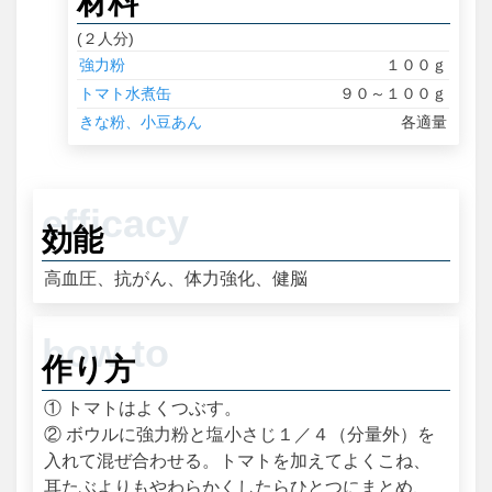
材料
(２人分)
強力粉
１００ｇ
トマト水煮缶
９０～１００ｇ
きな粉、小豆あん
各適量
効能
高血圧、抗がん、体力強化、健脳
作り方
① トマトはよくつぶす。
② ボウルに強力粉と塩小さじ１／４（分量外）を
入れて混ぜ合わせる。トマトを加えてよくこね、
耳たぶよりもやわらかくしたらひとつにまとめ、