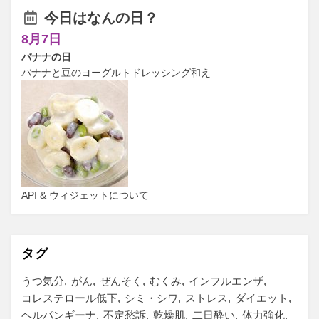
今日はなんの日？
8月7日
バナナの日
バナナと豆のヨーグルトドレッシング和え
API & ウィジェットについて
タグ
うつ気分
がん
ぜんそく
むくみ
インフルエンザ
コレステロール低下
シミ・シワ
ストレス
ダイエット
ヘルパンギーナ
不定愁訴
乾燥肌
二日酔い
体力強化