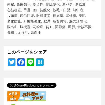
便秘
免疫強化
冷え性
動脈硬化
夏バテ
夏風邪
心筋梗塞
手足口病
抗酸化
抜毛・白髪
熱中症
片頭痛
疲労回復
眼精疲労
糖尿病
紫外線
美肌
老化防止
肝機能強化
肥満
脂質異常
脳の活性化
脳出血
脳梗塞
花粉症
貧血
関節痛
風邪
食欲不振
骨粗しょう症
高血圧
このページをシェア
T
F
Li
H
wi
a
n
at
tt
c
e
e
er
e
n
b
a
o