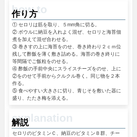
作り方
① セロリは筋を取り、５mm角に切る。
② ボウルに納豆を入れよく混ぜ、セロリと海苔佃
煮を加えて混ぜ合わせる。
③ 巻きすの上に海苔をのせ、巻き終わり２ｃｍ位
残して酢飯を薄く敷き詰める。海苔の巻き終りに
等間隔でご飯粒をのせる。
④ 酢飯の手前中央にスライスチーズをのせ、上に
②をのせて手前からクルクル巻く。同じ物を２本
作る。
⑤ 食べやすい大きさに切り、青じそを敷いた器に
盛り、たたき梅を添える。
解説
セロリのビタミンＣ、納豆のビタミンＢ群、チー