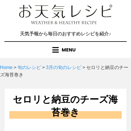
Skip
to
content
天気予報から毎日のおすすめレシピを紹介♪
MENU
Home
>
旬のレシピ
>
3月の旬のレシピ
>
セロリと納豆のチー
ズ海苔巻き
セロリと納豆のチーズ海
苔巻き