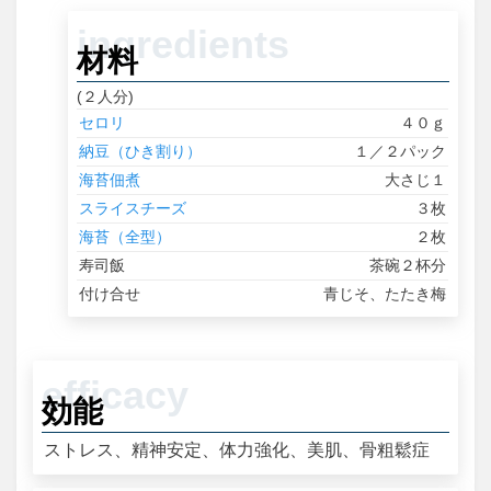
材料
(２人分)
セロリ
４０ｇ
納豆（ひき割り）
１／２パック
海苔佃煮
大さじ１
スライスチーズ
３枚
海苔（全型）
２枚
寿司飯
茶碗２杯分
付け合せ
青じそ、たたき梅
効能
ストレス、精神安定、体力強化、美肌、骨粗鬆症