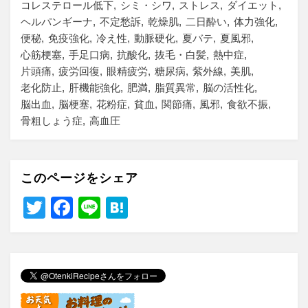
コレステロール低下
シミ・シワ
ストレス
ダイエット
ヘルパンギーナ
不定愁訴
乾燥肌
二日酔い
体力強化
便秘
免疫強化
冷え性
動脈硬化
夏バテ
夏風邪
心筋梗塞
手足口病
抗酸化
抜毛・白髪
熱中症
片頭痛
疲労回復
眼精疲労
糖尿病
紫外線
美肌
老化防止
肝機能強化
肥満
脂質異常
脳の活性化
脳出血
脳梗塞
花粉症
貧血
関節痛
風邪
食欲不振
骨粗しょう症
高血圧
このページをシェア
T
F
Li
H
wi
a
n
at
tt
c
e
e
er
e
n
b
a