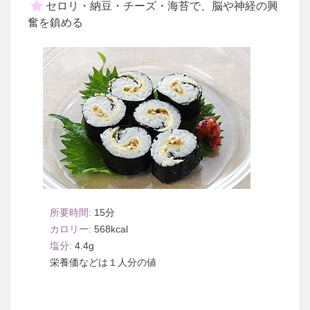
セロリ・納豆・チーズ・海苔で、脳や神経の興
奮を鎮める
15
568
4.4
１人分