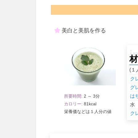
美白と美肌を作る
材
(１
ク
グ
は
2 ～ 3
81
水
１人分
ク