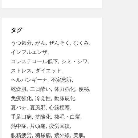
タグ
うつ気分
がん
ぜんそく
むくみ
インフルエンザ
コレステロール低下
シミ・シワ
ストレス
ダイエット
ヘルパンギーナ
不定愁訴
乾燥肌
二日酔い
体力強化
便秘
免疫強化
冷え性
動脈硬化
夏バテ
夏風邪
心筋梗塞
手足口病
抗酸化
抜毛・白髪
熱中症
片頭痛
疲労回復
眼精疲労
糖尿病
紫外線
美肌