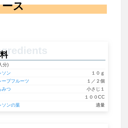
ース
料
人分)
レソン
１０ｇ
レープフルーツ
１／２個
ちみつ
小さじ１
１００CC
レソンの葉
適量