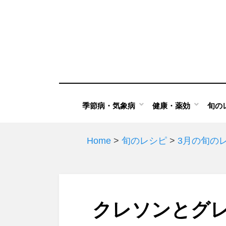
Skip
to
content
季節病・気象病
健康・薬効
旬の
Home
>
旬のレシピ
>
3月の旬の
クレソンとグ