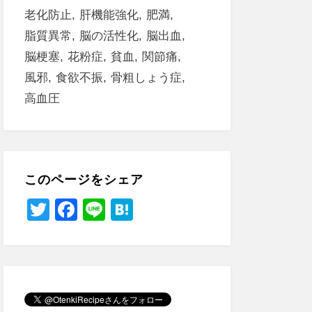
老化防止
肝機能強化
肥満
脂質異常
脳の活性化
脳出血
脳梗塞
花粉症
貧血
関節痛
風邪
食欲不振
骨粗しょう症
高血圧
このページをシェア
T
F
Li
H
wi
a
n
at
tt
c
e
e
er
e
n
b
a