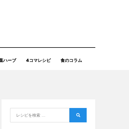
葉ハーブ
4コマレシピ
食のコラム
Search
for:
Search