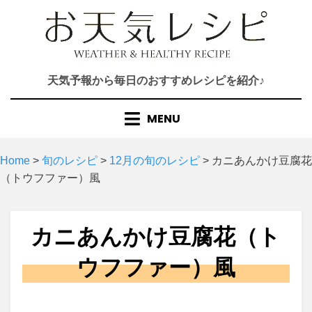
Skip
to
content
天気予報から毎日のおすすめレシピを紹介♪
MENU
Home
>
旬のレシピ
>
12月の旬のレシピ
>
カニあんかけ豆腐花
（トウフファー）風
カニあんかけ豆腐花（ト
ウフファー）風