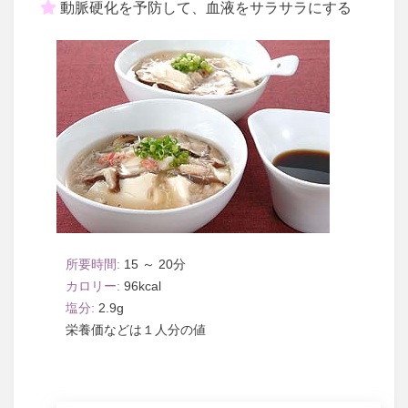
動脈硬化を予防して、血液をサラサラにする
15 ～ 20
96
2.9
１人分