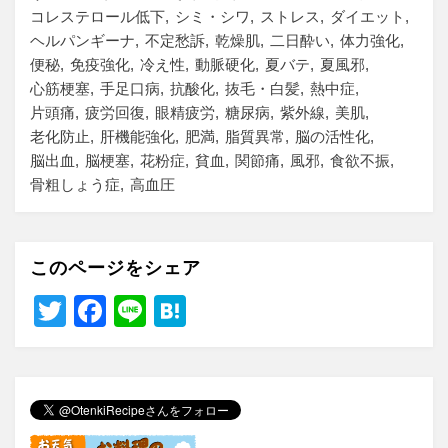
コレステロール低下
シミ・シワ
ストレス
ダイエット
ヘルパンギーナ
不定愁訴
乾燥肌
二日酔い
体力強化
便秘
免疫強化
冷え性
動脈硬化
夏バテ
夏風邪
心筋梗塞
手足口病
抗酸化
抜毛・白髪
熱中症
片頭痛
疲労回復
眼精疲労
糖尿病
紫外線
美肌
老化防止
肝機能強化
肥満
脂質異常
脳の活性化
脳出血
脳梗塞
花粉症
貧血
関節痛
風邪
食欲不振
骨粗しょう症
高血圧
このページをシェア
T
F
Li
H
wi
a
n
at
tt
c
e
e
er
e
n
b
a