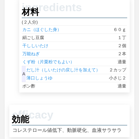
材料
(２人分)
カニ（ほぐした身）
６０ｇ
絹ごし豆腐
１丁
干ししいたけ
２個
万能ねぎ
２本
くず粉（片栗粉でもよい）
適量
だし汁（しいたけの戻し汁を加えて）
２カップ
A
薄口しょうゆ
小さじ２
ポン酢
適量
効能
コレステロール値低下、動脈硬化、血液サラサラ