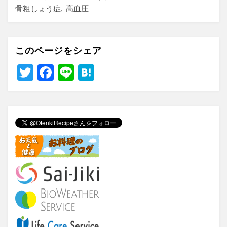
骨粗しょう症
高血圧
このページをシェア
T
F
Li
H
wi
a
n
at
tt
c
e
e
er
e
n
b
a
o
o
k