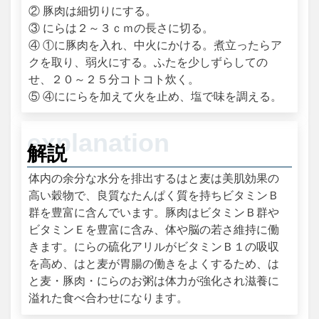
② 豚肉は細切りにする。
③ にらは２～３ｃｍの長さに切る。
④ ①に豚肉を入れ、中火にかける。煮立ったらア
クを取り、弱火にする。ふたを少しずらしての
せ、２０～２５分コトコト炊く。
⑤ ④ににらを加えて火を止め、塩で味を調える。
解説
体内の余分な水分を排出するはと麦は美肌効果の
高い穀物で、良質なたんぱく質を持ちビタミンＢ
群を豊富に含んでいます。豚肉はビタミンＢ群や
ビタミンＥを豊富に含み、体や脳の若さ維持に働
きます。にらの硫化アリルがビタミンＢ１の吸収
を高め、はと麦が胃腸の働きをよくするため、は
と麦・豚肉・にらのお粥は体力が強化され滋養に
溢れた食べ合わせになります。