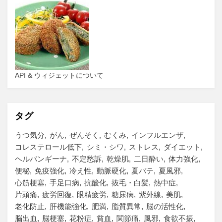
API & ウィジェットについて
タグ
うつ気分
がん
ぜんそく
むくみ
インフルエンザ
コレステロール低下
シミ・シワ
ストレス
ダイエット
ヘルパンギーナ
不定愁訴
乾燥肌
二日酔い
体力強化
便秘
免疫強化
冷え性
動脈硬化
夏バテ
夏風邪
心筋梗塞
手足口病
抗酸化
抜毛・白髪
熱中症
片頭痛
疲労回復
眼精疲労
糖尿病
紫外線
美肌
老化防止
肝機能強化
肥満
脂質異常
脳の活性化
脳出血
脳梗塞
花粉症
貧血
関節痛
風邪
食欲不振