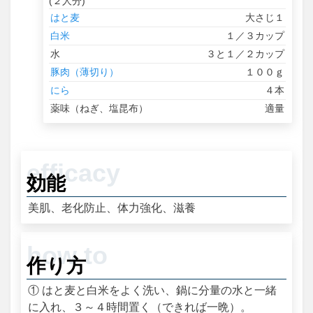
(２人分)
はと麦
大さじ１
白米
１／３カップ
水
３と１／２カップ
豚肉（薄切り）
１００ｇ
にら
４本
薬味（ねぎ、塩昆布）
適量
効能
美肌、老化防止、体力強化、滋養
作り方
① はと麦と白米をよく洗い、鍋に分量の水と一緒
に入れ、３～４時間置く（できれば一晩）。