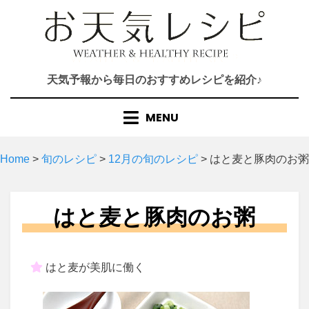
Skip
to
content
天気予報から毎日のおすすめレシピを紹介♪
MENU
Home
>
旬のレシピ
>
12月の旬のレシピ
>
はと麦と豚肉のお粥
はと麦と豚肉のお粥
はと麦が美肌に働く