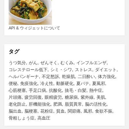
API & ウィジェットについて
タグ
うつ気分
がん
ぜんそく
むくみ
インフルエンザ
コレステロール低下
シミ・シワ
ストレス
ダイエット
ヘルパンギーナ
不定愁訴
乾燥肌
二日酔い
体力強化
便秘
免疫強化
冷え性
動脈硬化
夏バテ
夏風邪
心筋梗塞
手足口病
抗酸化
抜毛・白髪
熱中症
片頭痛
疲労回復
眼精疲労
糖尿病
紫外線
美肌
老化防止
肝機能強化
肥満
脂質異常
脳の活性化
脳出血
脳梗塞
花粉症
貧血
関節痛
風邪
食欲不振
骨粗しょう症
高血圧