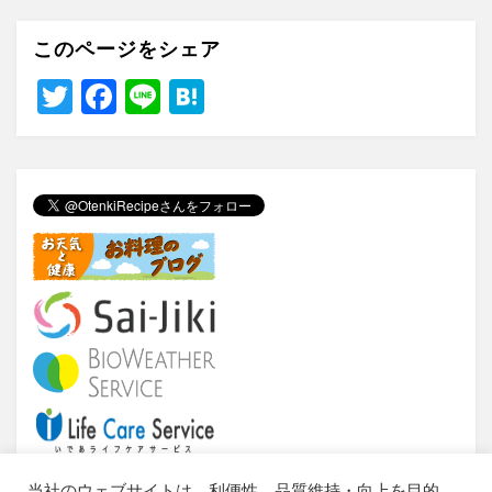
このページをシェア
T
F
Li
H
wi
a
n
at
tt
c
e
e
er
e
n
b
a
o
o
k
当社のウェブサイトは、利便性、品質維持・向上を目的