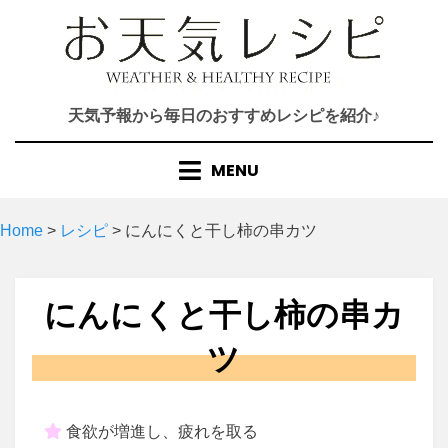
Skip
to
content
天気予報から毎日のおすすめレシピを紹介♪
MENU
Home
>
レシピ
>
にんにくと干し柿の串カツ
にんにくと干し柿の串カ
ツ
食欲が増進し、疲れを取る