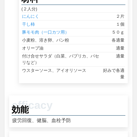
(２人分)
にんにく
２片
干し柿
１個
豚モモ肉（一口カツ用）
５０ｇ
小麦粉、溶き卵、パン粉
各適量
オリーブ油
適量
付け合せサラダ（白菜、パプリカ、パセ
適量
リなど）
ウスターソース、アイオリソース
好みで各適
量
効能
疲労回復、健脳、血栓予防