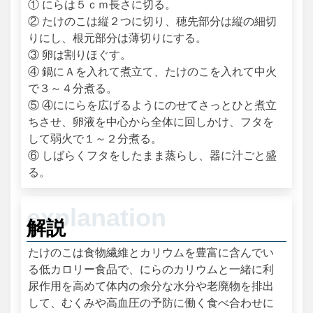
① にらは５ｃｍ長さに切る。
② たけのこは縦２つに切り、穂先部分は縦の細切
りにし、根元部分は薄切りにする。
③ 卵は割りほぐす。
④ 鍋にＡを入れて煮立て、たけのこを入れて中火
で３～４分煮る。
⑤ ④ににらを広げるようにのせてさっとひと煮立
ちさせ、卵液を中心から全体に回しかけ、フタを
して弱火で１～２分煮る。
⑥ しばらくフタをしたまま蒸らし、器に汁ごと盛
る。
解説
たけのこは食物繊維とカリウムを豊富に含んでい
る低カロリー食品で、にらのカリウムと一緒に利
尿作用を高めて体内の余分な水分や老廃物を排出
して、むくみや高血圧の予防に働く食べ合わせに