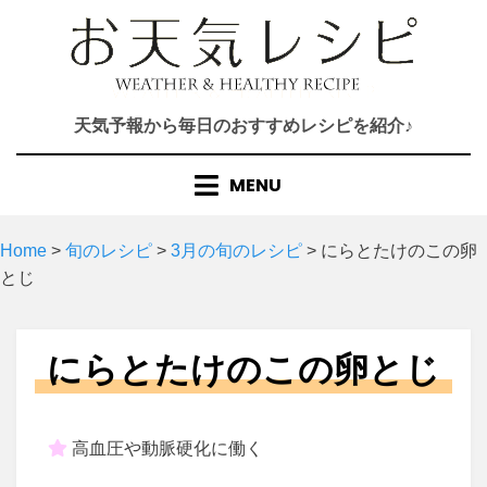
Skip
to
content
天気予報から毎日のおすすめレシピを紹介♪
MENU
Home
>
旬のレシピ
>
3月の旬のレシピ
>
にらとたけのこの卵
とじ
にらとたけのこの卵とじ
高血圧や動脈硬化に働く