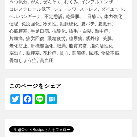
うつ気分
がん
ぜんそく
むくみ
インフルエンザ
コレステロール低下
シミ・シワ
ストレス
ダイエット
ヘルパンギーナ
不定愁訴
乾燥肌
二日酔い
体力強化
便秘
免疫強化
冷え性
動脈硬化
夏バテ
夏風邪
心筋梗塞
手足口病
抗酸化
抜毛・白髪
熱中症
片頭痛
疲労回復
眼精疲労
糖尿病
紫外線
美肌
老化防止
肝機能強化
肥満
脂質異常
脳の活性化
脳出血
脳梗塞
花粉症
貧血
関節痛
風邪
食欲不振
骨粗しょう症
高血圧
このページをシェア
T
F
Li
H
wi
a
n
at
tt
c
e
e
er
e
n