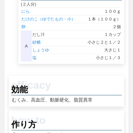
(２人分)
にら
１００ｇ
たけのこ（ゆでたもの・小）
１本（１００ｇ）
卵
２個
だし汁
１カップ
砂糖
小さじ２と１／２
A
しょうゆ
大さじ１
塩
小さじ１／３
効能
むくみ、高血圧、動脈硬化、脂質異常
作り方