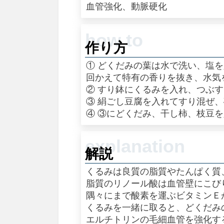
血管強化、動脈硬化
作り方
① どくだみの葉は水で洗い、塩
回かえて特有の香りを抜き、水気
② すり鉢にくるみを入れ、つぶ
③ 絹ごし豆腐を入れてすり混ぜ
④ ③にどくだみ、干し柿、枝豆
解説
くるみは良質の脂質やたんぱく質
脂質のリノール酸は血管壁にこび
隅々にまで酸素を運ぶビタミンＥ
くるみを一緒に取ると、どくだみ
エルチトリンの毛細血管を強化す