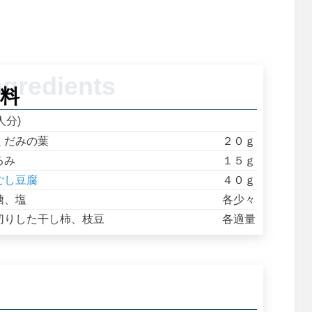
料
人分)
くだみの葉
２０ｇ
るみ
１５ｇ
ごし豆腐
４０ｇ
糖、塩
各少々
切りした干し柿、枝豆
各適量