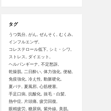
タグ
うつ気分
がん
ぜんそく
むくみ
インフルエンザ
コレステロール低下
シミ・シワ
ストレス
ダイエット
ヘルパンギーナ
不定愁訴
乾燥肌
二日酔い
体力強化
便秘
免疫強化
冷え性
動脈硬化
夏バテ
夏風邪
心筋梗塞
手足口病
抗酸化
抜毛・白髪
熱中症
片頭痛
疲労回復
眼精疲労
糖尿病
紫外線
美肌