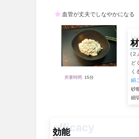
血管が丈夫でしなやかになる
材
(２
ど
く
15
絹
砂
細
効能