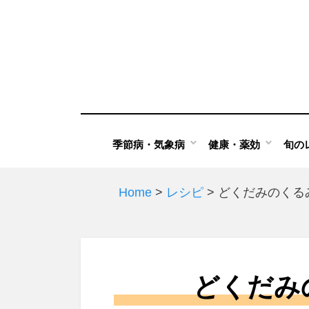
Skip
to
content
季節病・気象病
健康・薬効
旬の
Home
>
レシピ
>
どくだみのくる
どくだみ