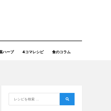
葉ハーブ
4コマレシピ
食のコラム
Search
for:
Search