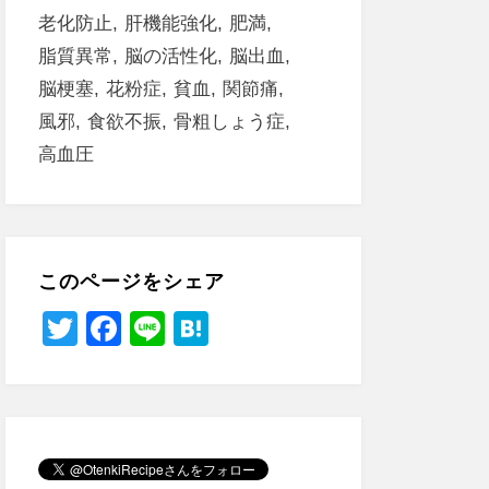
老化防止
肝機能強化
肥満
脂質異常
脳の活性化
脳出血
脳梗塞
花粉症
貧血
関節痛
風邪
食欲不振
骨粗しょう症
高血圧
このページをシェア
T
F
Li
H
wi
a
n
at
tt
c
e
e
er
e
n
b
a