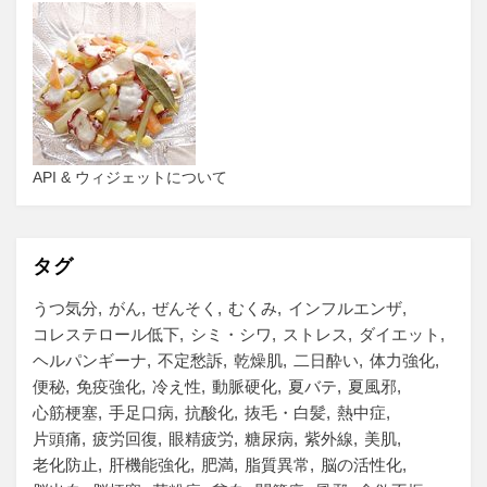
API & ウィジェットについて
タグ
うつ気分
がん
ぜんそく
むくみ
インフルエンザ
コレステロール低下
シミ・シワ
ストレス
ダイエット
ヘルパンギーナ
不定愁訴
乾燥肌
二日酔い
体力強化
便秘
免疫強化
冷え性
動脈硬化
夏バテ
夏風邪
心筋梗塞
手足口病
抗酸化
抜毛・白髪
熱中症
片頭痛
疲労回復
眼精疲労
糖尿病
紫外線
美肌
老化防止
肝機能強化
肥満
脂質異常
脳の活性化