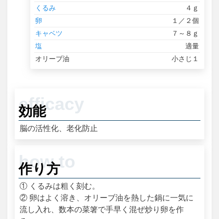
くるみ
４ｇ
卵
１／２個
キャベツ
７～８ｇ
塩
適量
オリーブ油
小さじ１
効能
脳の活性化、老化防止
作り方
① くるみは粗く刻む。
② 卵はよく溶き、オリーブ油を熱した鍋に一気に
流し入れ、数本の菜箸で手早く混ぜ炒り卵を作