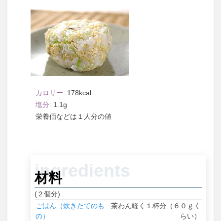
178
1.1
１人分
材料
(２個分)
ごはん（炊きたてのも
茶わん軽く１杯分（６０ｇく
の）
らい）