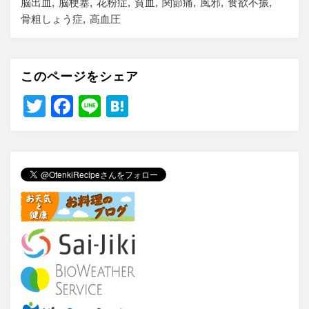
脳出血
脳梗塞
花粉症
貧血
関節痛
風邪
食欲不振
骨粗しょう症
高血圧
このページをシェア
T
F
Li
H
wi
a
n
at
tt
c
e
e
er
e
n
b
a
o
o
k