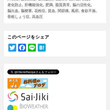
老化防止
肝機能強化
肥満
脂質異常
脳の活性化
脳出血
脳梗塞
花粉症
貧血
関節痛
風邪
食欲不振
骨粗しょう症
高血圧
このページをシェア
T
F
Li
H
wi
a
n
at
tt
c
e
e
er
e
n
b
a
o
o
k