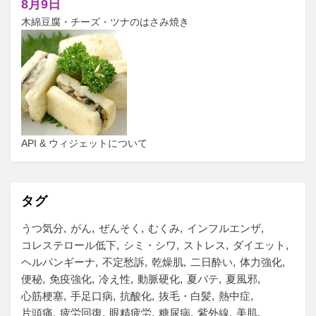
8月9日
木綿豆腐・チーズ・ツナのはさみ焼き
API & ウィジェットについて
タグ
うつ気分
がん
ぜんそく
むくみ
インフルエンザ
コレステロール低下
シミ・シワ
ストレス
ダイエット
ヘルパンギーナ
不定愁訴
乾燥肌
二日酔い
体力強化
便秘
免疫強化
冷え性
動脈硬化
夏バテ
夏風邪
心筋梗塞
手足口病
抗酸化
抜毛・白髪
熱中症
片頭痛
疲労回復
眼精疲労
糖尿病
紫外線
美肌