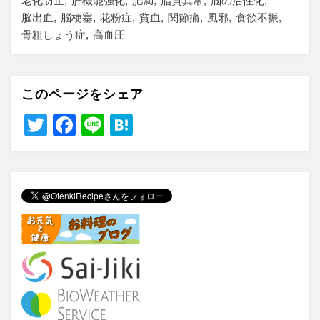
老化防止
肝機能強化
肥満
脂質異常
脳の活性化
脳出血
脳梗塞
花粉症
貧血
関節痛
風邪
食欲不振
骨粗しょう症
高血圧
このページをシェア
T
F
Li
H
wi
a
n
at
tt
c
e
e
er
e
n
b
a
o
o
k