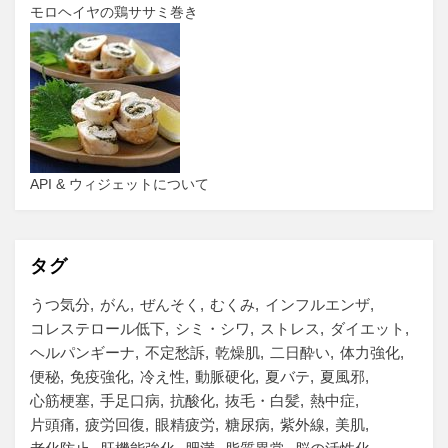
モロヘイヤの鶏ササミ巻き
API & ウィジェットについて
タグ
うつ気分
がん
ぜんそく
むくみ
インフルエンザ
コレステロール低下
シミ・シワ
ストレス
ダイエット
ヘルパンギーナ
不定愁訴
乾燥肌
二日酔い
体力強化
便秘
免疫強化
冷え性
動脈硬化
夏バテ
夏風邪
心筋梗塞
手足口病
抗酸化
抜毛・白髪
熱中症
片頭痛
疲労回復
眼精疲労
糖尿病
紫外線
美肌