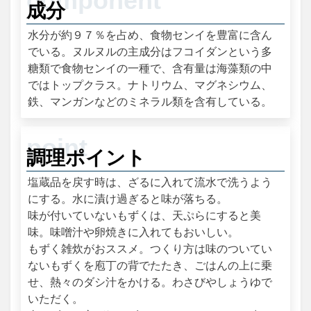
成分
水分が約９７％を占め、食物センイを豊富に含ん
でいる。ヌルヌルの主成分はフコイダンという多
糖類で食物センイの一種で、含有量は海藻類の中
ではトップクラス。ナトリウム、マグネシウム、
鉄、マンガンなどのミネラル類を含有している。
調理ポイント
塩蔵品を戻す時は、ざるに入れて流水で洗うよう
にする。水に漬け過ぎると味が落ちる。
味が付いていないもずくは、天ぷらにすると美
味。味噌汁や卵焼きに入れてもおいしい。
もずく雑炊がおススメ。つくり方は味のついてい
ないもずくを庖丁の背でたたき、ごはんの上に乗
せ、熱々のダシ汁をかける。わさびやしょうゆで
いただく。