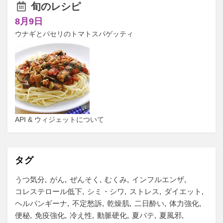
旬のレシピ
8月9日
ウナギとパセリのトマトスパゲッティ
API & ウィジェットについて
タグ
うつ気分
がん
ぜんそく
むくみ
インフルエンザ
コレステロール低下
シミ・シワ
ストレス
ダイエット
ヘルパンギーナ
不定愁訴
乾燥肌
二日酔い
体力強化
便秘
免疫強化
冷え性
動脈硬化
夏バテ
夏風邪