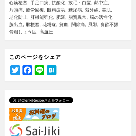
心筋梗塞
手足口病
抗酸化
抜毛・白髪
熱中症
片頭痛
疲労回復
眼精疲労
糖尿病
紫外線
美肌
老化防止
肝機能強化
肥満
脂質異常
脳の活性化
脳出血
脳梗塞
花粉症
貧血
関節痛
風邪
食欲不振
骨粗しょう症
高血圧
このページをシェア
T
F
Li
H
wi
a
n
at
tt
c
e
e
er
e
n
b
a
o
o