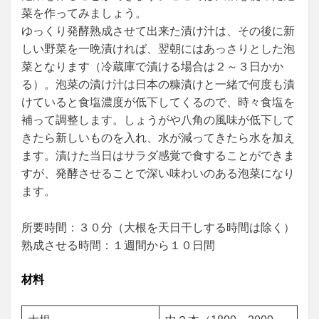
菜を作ってみましょう。
ゆっくり発酵熟成させて出来た漬け汁は、その後に新
しい野菜を一晩漬ければ、翌朝にはあっさりとした泡
菜となります（冷蔵庫で漬ける場合は２～３日かか
る）。泡菜の漬け汁は日本の糠漬けと一緒で何度も漬
けていると食塩濃度が低下してくるので、時々食塩を
補って調整します。しょうがや八角の風味が低下して
きたら新しいものを入れ、水が減ってきたら水を加え
ます。漬けた当日はサラダ感覚で食することができま
すが、発酵させることで深い味わいのある泡菜になり
ます。
所要時間：３０分（大根を天日干しする時間は除く）
熟成させる時間：１週間から１０日間
材料