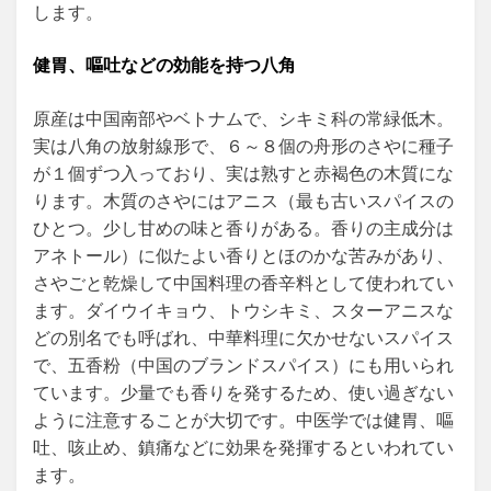
します。
健胃、嘔吐などの効能を持つ八角
原産は中国南部やベトナムで、シキミ科の常緑低木。
実は八角の放射線形で、６～８個の舟形のさやに種子
が１個ずつ入っており、実は熟すと赤褐色の木質にな
ります。木質のさやにはアニス（最も古いスパイスの
ひとつ。少し甘めの味と香りがある。香りの主成分は
アネトール）に似たよい香りとほのかな苦みがあり、
さやごと乾燥して中国料理の香辛料として使われてい
ます。ダイウイキョウ、トウシキミ、スターアニスな
どの別名でも呼ばれ、中華料理に欠かせないスパイス
で、五香粉（中国のブランドスパイス）にも用いられ
ています。少量でも香りを発するため、使い過ぎない
ように注意することが大切です。中医学では健胃、嘔
吐、咳止め、鎮痛などに効果を発揮するといわれてい
ます。