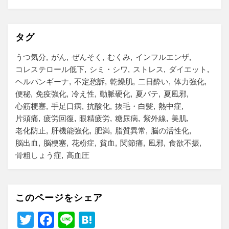
タグ
うつ気分
がん
ぜんそく
むくみ
インフルエンザ
コレステロール低下
シミ・シワ
ストレス
ダイエット
ヘルパンギーナ
不定愁訴
乾燥肌
二日酔い
体力強化
便秘
免疫強化
冷え性
動脈硬化
夏バテ
夏風邪
心筋梗塞
手足口病
抗酸化
抜毛・白髪
熱中症
片頭痛
疲労回復
眼精疲労
糖尿病
紫外線
美肌
老化防止
肝機能強化
肥満
脂質異常
脳の活性化
脳出血
脳梗塞
花粉症
貧血
関節痛
風邪
食欲不振
骨粗しょう症
高血圧
このページをシェア
T
F
Li
H