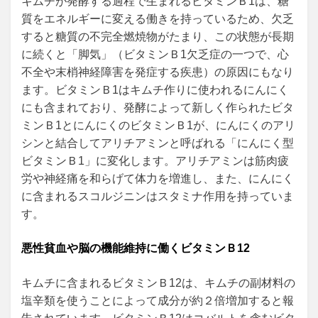
キムチが発酵する過程で生まれるビタミンＢ1は、糖
質をエネルギーに変える働きを持っているため、欠乏
すると糖質の不完全燃焼物がたまり、この状態が長期
に続くと「脚気」（ビタミンＢ1欠乏症の一つで、心
不全や末梢神経障害を発症する疾患）の原因にもなり
ます。ビタミンＢ1はキムチ作りに使われるにんにく
にも含まれており、発酵によって新しく作られたビタ
ミンＢ1とにんにくのビタミンＢ1が、にんにくのアリ
シンと結合してアリチアミンと呼ばれる「にんにく型
ビタミンＢ1」に変化します。アリチアミンは筋肉疲
労や神経痛を和らげて体力を増進し、また、にんにく
に含まれるスコルジニンはスタミナ作用を持っていま
す。
悪性貧血や脳の機能維持に働くビタミンＢ12
キムチに含まれるビタミンＢ12は、キムチの副材料の
塩辛類を使うことによって成分が約２倍増加すると報