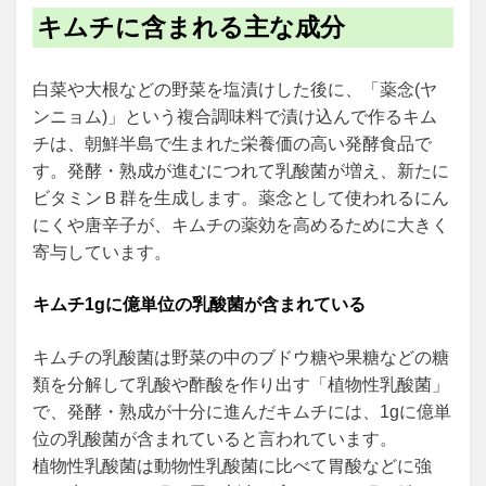
キムチに含まれる主な成分
白菜や大根などの野菜を塩漬けした後に、「薬念(ヤ
ンニョム)」という複合調味料で漬け込んで作るキム
チは、朝鮮半島で生まれた栄養価の高い発酵食品で
す。発酵・熟成が進むにつれて乳酸菌が増え、新たに
ビタミンＢ群を生成します。薬念として使われるにん
にくや唐辛子が、キムチの薬効を高めるために大きく
寄与しています。
キムチ1gに億単位の乳酸菌が含まれている
キムチの乳酸菌は野菜の中のブドウ糖や果糖などの糖
類を分解して乳酸や酢酸を作り出す「植物性乳酸菌」
で、発酵・熟成が十分に進んだキムチには、1gに億単
位の乳酸菌が含まれていると言われています。
植物性乳酸菌は動物性乳酸菌に比べて胃酸などに強