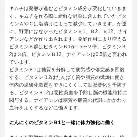
キムチは発酵が進むとビタミン成分が変化していきま
す。キムチを作る際に新鮮な野菜に含まれていたビタ
ミンＡやＣは塩漬けによって減少していきます。が逆
に、野菜にはなかったビタミンＢ1、Ｂ2、Ｂ12、ナイ
アシンなどが作り出されます。発酵作用により増える
ビタミンＢ群はビタミンＢ1が1.5〜２倍、ビタミンＢ
2は３倍、ビタミンＢ12、ナイアシンは0.5倍と言われ
ています。
ビタミンＢ1は糖質を分解して疲労感や倦怠感を回復
する、ビタミンＢ2はたんぱく質や脂質の燃焼に働き
体内の過酸化脂質をできにくくして動脈硬化を予防す
る、ビタミンＢ12は悪性貧血を予防し脳の機能維持に
関与する、ナイアシンは糖質や脂質の代謝にかかわり
血行をよくするなどに働きます。
にんにくのビタミンＢ1と一緒に体力強化に働く