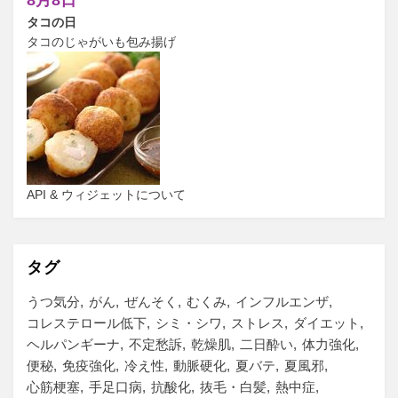
8月8日
タコの日
タコのじゃがいも包み揚げ
API & ウィジェットについて
タグ
うつ気分
がん
ぜんそく
むくみ
インフルエンザ
コレステロール低下
シミ・シワ
ストレス
ダイエット
ヘルパンギーナ
不定愁訴
乾燥肌
二日酔い
体力強化
便秘
免疫強化
冷え性
動脈硬化
夏バテ
夏風邪
心筋梗塞
手足口病
抗酸化
抜毛・白髪
熱中症