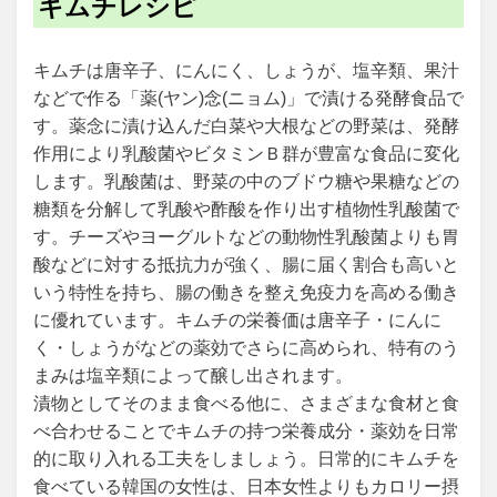
キムチレシピ
キムチは唐辛子、にんにく、しょうが、塩辛類、果汁
などで作る「薬(ヤン)念(ニョム)」で漬ける発酵食品で
す。薬念に漬け込んだ白菜や大根などの野菜は、発酵
作用により乳酸菌やビタミンＢ群が豊富な食品に変化
します。乳酸菌は、野菜の中のブドウ糖や果糖などの
糖類を分解して乳酸や酢酸を作り出す植物性乳酸菌で
す。チーズやヨーグルトなどの動物性乳酸菌よりも胃
酸などに対する抵抗力が強く、腸に届く割合も高いと
いう特性を持ち、腸の働きを整え免疫力を高める働き
に優れています。キムチの栄養価は唐辛子・にんに
く・しょうがなどの薬効でさらに高められ、特有のう
まみは塩辛類によって醸し出されます。
漬物としてそのまま食べる他に、さまざまな食材と食
べ合わせることでキムチの持つ栄養成分・薬効を日常
的に取り入れる工夫をしましょう。日常的にキムチを
食べている韓国の女性は、日本女性よりもカロリー摂