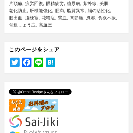
片頭痛
疲労回復
眼精疲労
糖尿病
紫外線
美肌
老化防止
肝機能強化
肥満
脂質異常
脳の活性化
脳出血
脳梗塞
花粉症
貧血
関節痛
風邪
食欲不振
骨粗しょう症
高血圧
このページをシェア
T
F
Li
H
wi
a
n
at
tt
c
e
e
er
e
n
b
a
o
o
k