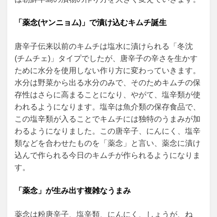
「薬念(ヤンニョム)」で漬け込むキムチ誕生
唐辛子伝来以前のキムチは塩水に漬けられる「冬沈
(チムチェ)」タイプでしたが、唐辛子の辛さを生かす
ために水分を使用しない作り方に変わっていきます。
水分は野菜から出る水分のみで、そのためキムチの保
存性はさらに高まることになり、やがて、塩辛類が使
われるようになります。塩辛は魚介類の保存食品で、
この塩辛類が入ることでキムチには独特のうまみが加
わるようになりました。この唐辛子、にんにく、塩辛
類などを合わせたものを「薬念」と言い、薬念に漬け
込んで作られる今日のキムチが作られるようになりま
す。
「薬念」が生み出す複雑なうまみ
薬念は粉唐辛子、塩辛類、にんにく、しょうが、ね