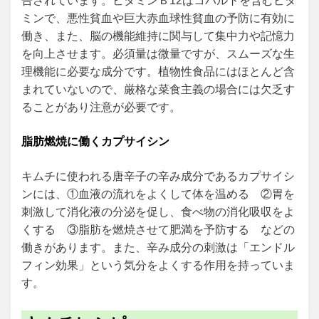
告されています。ビタミンＢ12はコバルトを含むビタ
ミンで、悪性貧血や巨大赤血球性貧血の予防に有効に
働き、また、脳の機能維持に関与して集中力や記憶力
を向上させます。必須量は微量ですが、スムーズな生
理機能に必要な成分です。植物性食品にはほとんど含
まれていないので、厳格な菜食主義の場合には欠乏す
ることがあり注意が必要です。
脂肪燃焼に働くカプサイシン
キムチに使われる唐辛子の辛み成分であるカプサイシ
ンには、①血液の流れをよくして体を温める ②胃を
刺激して消化液の分泌を促し、食べ物の消化吸収をよ
くする ③脂肪を燃焼させて肥満を予防する などの
働きがあります。また、辛み成分の刺激は「エンドル
フィン効果」という気分をよくする作用を持っていま
す。