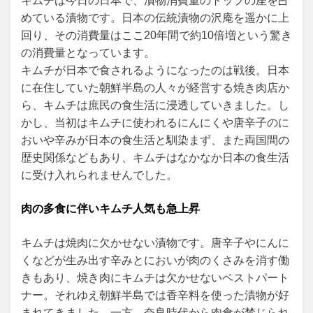
キムチは今日の日本で、漬物消費量のトップの座を占
めている漬物です。日本の伝統漬物の沢庵を遥かに上
回り、その消費量はここ20年間で約10倍増という驚き
の消費量となっています。
キムチが日本で食されるようになったのは戦後。日本
に在住していた朝鮮半島の人々が経営する焼き肉店か
ら、キムチは庶民の食生活に浸透していきました。し
かし、当初はキムチに使われるにんにくや唐辛子のに
おいや辛みが日本の食生活と馴染まず、また両国間の
歴史関係などもあり、キムチはなかなか日本の食生活
に受け入れられませんでした。
肉の多食に伴いキムチ人気も急上昇
キムチは焼肉に欠かせない漬物です。唐辛子やにんに
くなどが生み出す辛みとにおいが肉のくさみを消す働
きもあり、焼き肉にキムチは欠かせないベストパート
ナー。それゆえ朝鮮半島では香辛料を使った漬物が好
まれてきました。一方、奈良時代から肉食が禁じられ