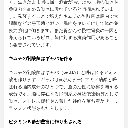
く、生きたまま腸に届く割合が高いため、腸の働きや
免疫力を高める働きに優れていると指摘されていま
す。発酵することで増えたキムチの乳酸菌は腸内で大
腸菌などの悪玉菌と戦い、腸内をキレイにして体の免
疫力強化に働きます。また胃がんや慢性胃炎の一因と
考えられているピロリ菌に対する抗菌作用があること
も報告されています。
キムチの乳酸菌はギャバを作る
キムチの乳酸菌はギャバ（GABA）と呼ばれるアミノ
酸を作ります。ギャバはγ(がんまー) ‐アミノ酪酸と呼
ばれる脳内成分のひとつで、脳の活性に影響を与える
成分です。脳に存在する抑制系の神経伝達物質として
働き、ストレス緩和や興奮した神経を落ち着かせ、リ
ラックス状態をもたらします。
ビタミンＢ群が豊富に作り出される