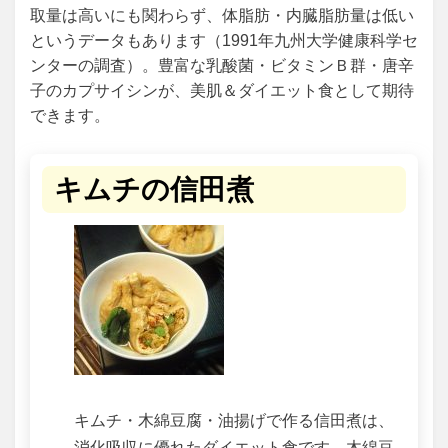
取量は高いにも関わらず、体脂肪・内臓脂肪量は低い
というデータもあります（1991年九州大学健康科学セ
ンターの調査）。豊富な乳酸菌・ビタミンＢ群・唐辛
子のカプサイシンが、美肌＆ダイエット食として期待
できます。
キムチの信田煮
キムチ・木綿豆腐・油揚げで作る信田煮は、
消化吸収に優れたダイエット食です。木綿豆