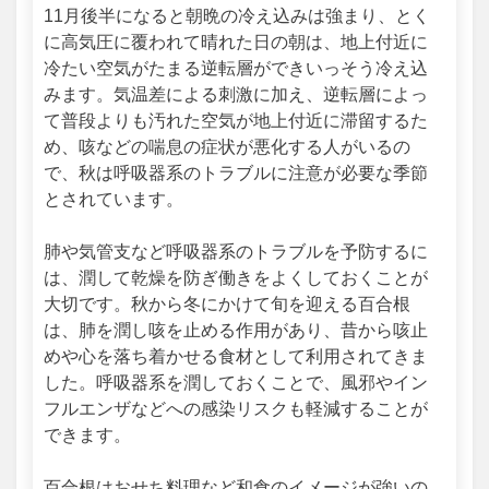
11月後半になると朝晩の冷え込みは強まり、とく
に高気圧に覆われて晴れた日の朝は、地上付近に
冷たい空気がたまる逆転層ができいっそう冷え込
みます。気温差による刺激に加え、逆転層によっ
て普段よりも汚れた空気が地上付近に滞留するた
め、咳などの喘息の症状が悪化する人がいるの
で、秋は呼吸器系のトラブルに注意が必要な季節
とされています。
肺や気管支など呼吸器系のトラブルを予防するに
は、潤して乾燥を防ぎ働きをよくしておくことが
大切です。秋から冬にかけて旬を迎える百合根
は、肺を潤し咳を止める作用があり、昔から咳止
めや心を落ち着かせる食材として利用されてきま
した。呼吸器系を潤しておくことで、風邪やイン
フルエンザなどへの感染リスクも軽減することが
できます。
百合根はおせち料理など和食のイメージが強いの