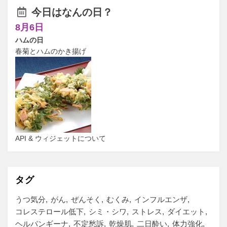
今日はなんの日？
8月6日
ハムの日
春菊とハムのかき揚げ
API & ウィジェットについて
タグ
うつ気分
がん
ぜんそく
むくみ
インフルエンザ
コレステロール低下
シミ・シワ
ストレス
ダイエット
ヘルパンギーナ
不定愁訴
乾燥肌
二日酔い
体力強化