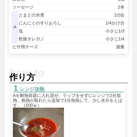
ソーセージ
2本
とまとの水煮
1/2缶
にんにくのすりおろし
1/4かけ分
A
塩
小さじ1/3
乾燥オレガノ
小さじ1/4
ピザ用チーズ
適量
作り方
レンジ加熱
Aを耐熱容器に入れ混ぜ、ラップをせずにレンジで2分加
熱。粗熱が取れたら追加で1分加熱して、少し水分をとば
す。（500ｗ）