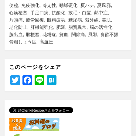
便秘
免疫強化
冷え性
動脈硬化
夏バテ
夏風邪
心筋梗塞
手足口病
抗酸化
抜毛・白髪
熱中症
片頭痛
疲労回復
眼精疲労
糖尿病
紫外線
美肌
老化防止
肝機能強化
肥満
脂質異常
脳の活性化
脳出血
脳梗塞
花粉症
貧血
関節痛
風邪
食欲不振
骨粗しょう症
高血圧
このページをシェア
T
F
Li
H
wi
a
n
at
tt
c
e
e
er
e
n
b
a
o